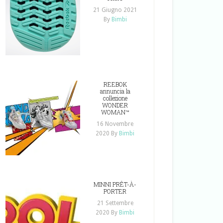
21 Giugno 2021
By
Bimbi
REEBOK
annuncia la
collezione
WONDER
WOMAN™
16 Novembre
2020
By
Bimbi
MINNI PRÊT-À-
PORTER
21 Settembre
2020
By
Bimbi