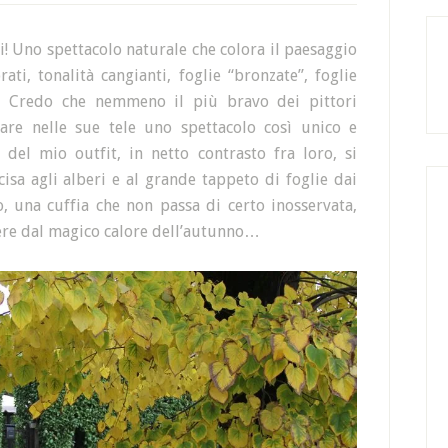
! Uno spettacolo naturale che colora il paesaggio
ti, tonalità cangianti, foglie “bronzate”, foglie
la. Credo che nemmeno il più bravo dei pittori
are nelle sue tele uno spettacolo così unico e
 del mio outfit, in netto contrasto fra loro, si
sa agli alberi e al grande tappeto di foglie dai
o, una cuffia che non passa di certo inosservata,
lgere dal magico calore dell’autunno…