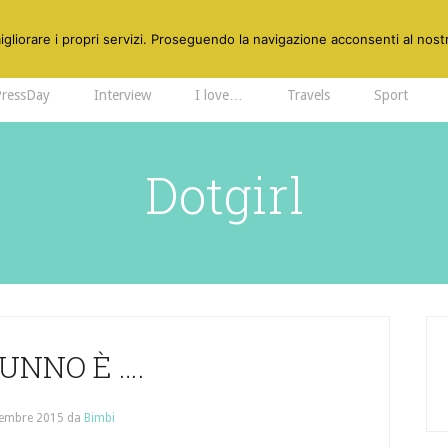
gliorare i propri servizi. Proseguendo la navigazione acconsenti al nostr
PressDay
Interview
I love…
Travels
Sport
Dotgirl
UNNO È ….
embre 2015
da
Bimbi