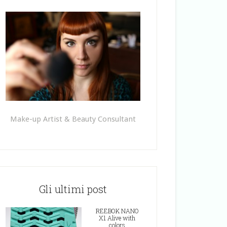
Make-up Artist & Beauty Consultant
Gli ultimi post
REEBOK NANO
X1 Alive with
colors