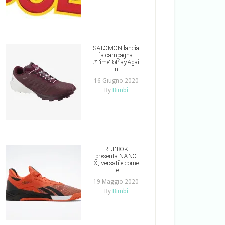
SALOMON lancia
la campagna
#TimeToPlayAgai
n
16 Giugno 2020
By
Bimbi
REEBOK
presenta NANO
X, versatile come
te
19 Maggio 2020
By
Bimbi