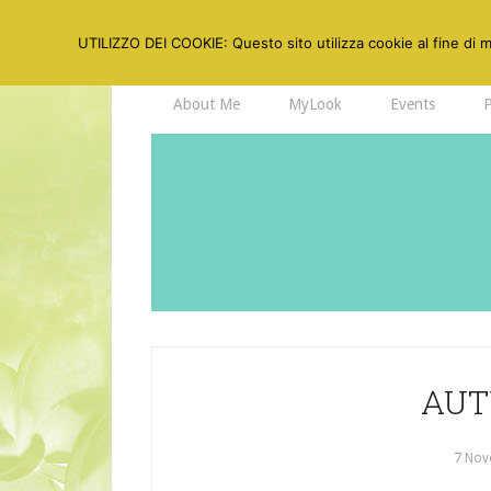
UTILIZZO DEI COOKIE: Questo sito utilizza cookie al fine di mi
About Me
MyLook
Events
AUT
7 Nov