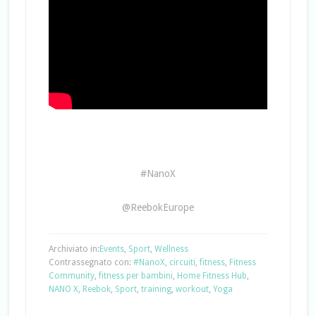
#NanoX
@ReebokEurope
Archiviato in:
Events
,
Sport
,
Wellness
Contrassegnato con:
#NanoX
,
circuiti
,
fitness
,
Fitness
Community
,
fitness per bambini
,
Home Fitness Hub
,
NANO X
,
Reebok
,
Sport
,
training
,
workout
,
Yoga