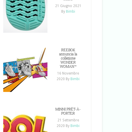
21 Giugno 2021
By
Bimbi
REEBOK
annuncia la
collezione
WONDER
WOMAN™
16 Novembre
2020
By
Bimbi
MINNI PRÊT-À-
PORTER
21 Settembre
2020
By
Bimbi