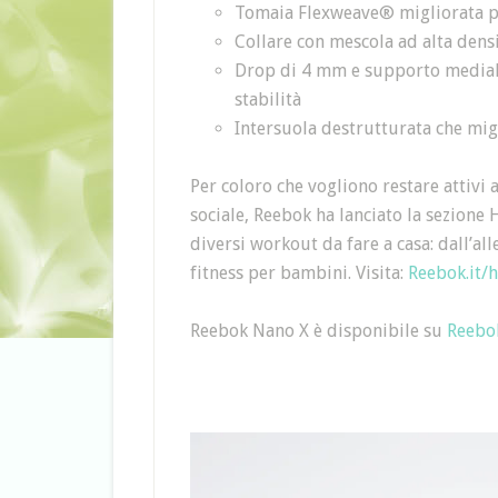
Tomaia Flexweave® migliorata per 
Collare con mescola ad alta densi
Drop di 4 mm e supporto medial
stabilità
Intersuola destrutturata che migl
Per coloro che vogliono restare attiv
sociale, Reebok ha lanciato la sezion
diversi workout da fare a casa: dall’al
fitness per bambini. Visita:
Reebok.it/
Reebok Nano X è disponibile su
Reebok