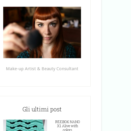
Make-up Artist & Beauty Consultant
Gli ultimi post
REEBOK NANO
X1 Alive with
colors