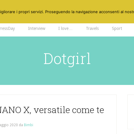
gliorare i propri servizi. Proseguendo la navigazione acconsenti al nostr
PressDay
Interview
I love…
Travels
Sport
Dotgirl
ANO X, versatile come te
aggio 2020
da
Bimbi