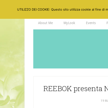
UTILIZZO DEI COOKIE: Questo sito utilizza cookie al fine di mi
About Me
MyLook
Events
REEBOK presenta N
19 M