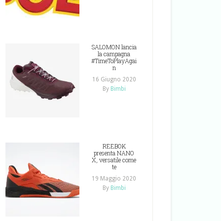
SALOMON lancia
la campagna
#TimeToPlayAgai
n
16 Giugno 2020
By
Bimbi
REEBOK
presenta NANO
X, versatile come
te
19 Maggio 2020
By
Bimbi