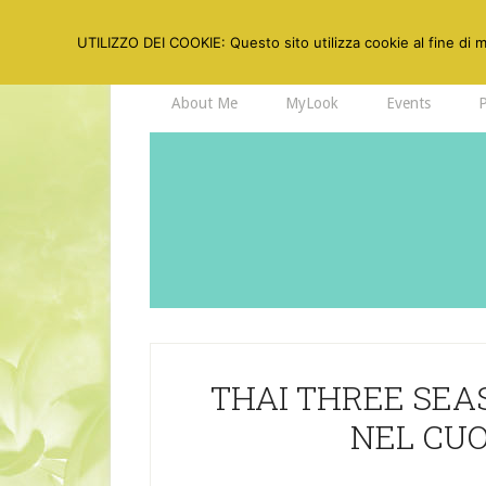
UTILIZZO DEI COOKIE: Questo sito utilizza cookie al fine di mi
About Me
MyLook
Events
THAI THREE SEA
NEL CUO