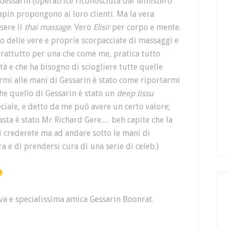
 Gessarin (operatrice riconosciuta dal Ministero
apin propongono ai loro clienti. Ma la vera
sere il
thai massage
. Vero
Elisir
per corpo e mente.
io delle vere e proprie scorpacciate di massaggi e
prattutto per una che come me, pratica tutto
tà e che ha bisogno di sciogliere tutte quelle
rmi alle mani di Gessarin è stato come riportarmi
che quello di Gessarin è stato un
deep tissu
eciale, e detto da me può avere un certo valore;
asta è stato Mr Richard Gere… beh capite che la
 crederete ma ad andare sotto le mani di
ra e di prendersi cura di una serie di celeb.)
ova e specialissima amica Gessarin Boonrat.