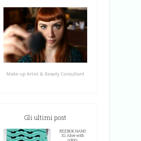
Make-up Artist & Beauty Consultant
Gli ultimi post
REEBOK NANO
X1 Alive with
colors