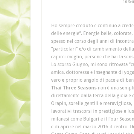
10 Set
Ho sempre creduto e continuo a credere
delle energie”. Energie belle, colorate
spesso nel corso degli anni di incont
“particolari” e/o di cambiamento della
capirci meglio, persone che hai la sen
Lo scorso Giugno, mi sono ritrovata “
amica, dottoressa e insegnante di yoga
vero e proprio angolo di pace e di bene
Thai Three Seasons
non è una semplic
direttamente dalla terra della gioia e d
Orapin, sorelle gentili e meravigliose
lavorativi trascorsi in prestigiose e lu
milanesi come Bulgari e il Four Season
e di aprire nel marzo 2016 il centro
Th