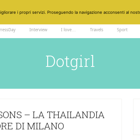
gliorare i propri servizi. Proseguendo la navigazione acconsenti al nostr
PressDay
Interview
I love…
Travels
Sport
Dotgirl
SONS – LA THAILANDIA
RE DI MILANO