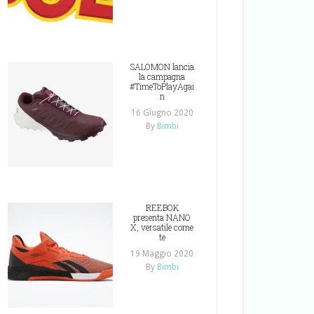
SALOMON lancia
la campagna
#TimeToPlayAgai
n
16 Giugno 2020
By
Bimbi
REEBOK
presenta NANO
X, versatile come
te
19 Maggio 2020
By
Bimbi