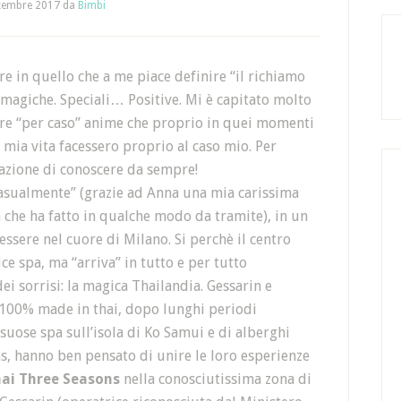
tembre 2017
da
Bimbi
 in quello che a me piace definire “il richiamo
, magiche. Speciali… Positive. Mi è capitato molto
rare “per caso” anime che proprio in quei momenti
 mia vita facessero proprio al caso mio. Per
sazione di conoscere da sempre!
casualmente” (grazie ad Anna una mia carissima
 che ha fatto in qualche modo da tramite), in un
ssere nel cuore di Milano. Si perchè il centro
e spa, ma “arriva” in tutto e per tutto
ei sorrisi: la magica Thailandia. Gessarin e
, 100% made in thai, dopo lunghi periodi
ssuose spa sull’isola di Ko Samui e di alberghi
s, hanno ben pensato di unire le loro esperienze
ai Three Seasons
nella conosciutissima zona di