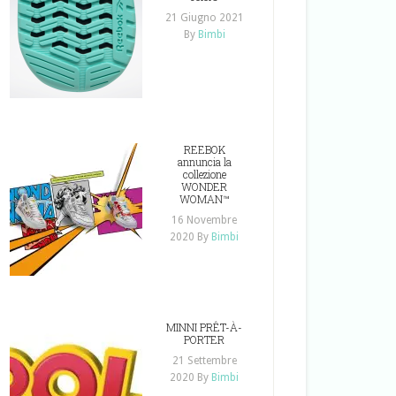
21 Giugno 2021
By
Bimbi
REEBOK
annuncia la
collezione
WONDER
WOMAN™
16 Novembre
2020
By
Bimbi
MINNI PRÊT-À-
PORTER
21 Settembre
2020
By
Bimbi