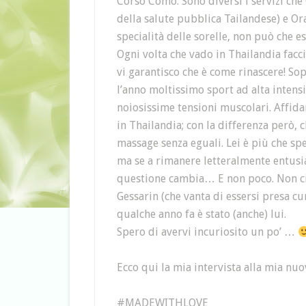
Corso Como. Sono diversi i servizi che
della salute pubblica Tailandese) e Or
specialità delle sorelle, non può che es
Ogni volta che vado in Thailandia facc
vi garantisco che è come rinascere! So
l’anno moltissimo sport ad alta intensi
noiosissime tensioni muscolari. Affida
in Thailandia; con la differenza però, 
massage senza eguali. Lei è più che sp
ma se a rimanere letteralmente entusi
questione cambia… E non poco. Non ci
Gessarin (che vanta di essersi presa cu
qualche anno fa è stato (anche) lui.
Spero di avervi incuriosito un po’ …
Ecco qui la mia intervista alla mia nu
#MADEWITHLOVE