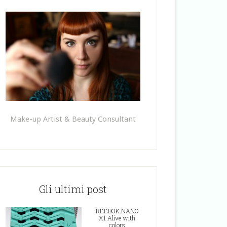
Make-up Artist & Beauty Consultant
Gli ultimi post
REEBOK NANO
X1 Alive with
colors