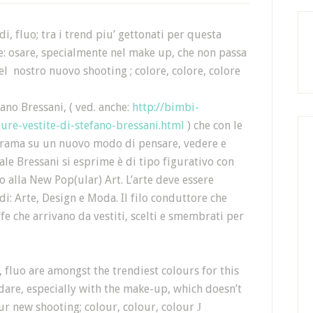
i, fluo; tra i trend piu’ gettonati per questa
e: osare, specialmente nel make up, che non passa
el nostro nuovo shooting ; colore, colore, colore
fano Bressani, ( ved. anche:
http://bimbi-
ure-vestite-di-stefano-bressani.html
) che con le
anorama su un nuovo modo di pensare, vedere e
uale Bressani si esprime è di tipo figurativo con
io alla New Pop(ular) Art. L’arte deve essere
di: Arte, Design e Moda. Il filo conduttore che
ffe che arrivano da vestiti, scelti e smembrati per
 fluo are amongst the trendiest colours for this
are, especially with the make-up, which doesn’t
ur new shooting; colour, colour, colour
J