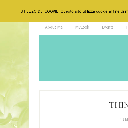
UTILIZZO DEI COOKIE: Questo sito utilizza cookie al fine di mi
About Me
MyLook
Events
THI
12 M