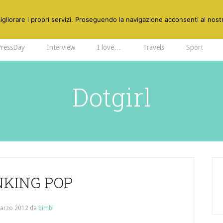
gliorare i propri servizi. Proseguendo la navigazione acconsenti al nostr
PressDay
Interview
I love…
Travels
Sport
Dotgirl
NKING POP
arzo 2012
da
Bimbi