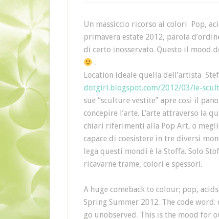
Un massiccio ricorso ai colori Pop, acid
primavera estate 2012, parola d’ordin
di certo inosservato. Questo il mood d
.
Location ideale quella dell’artista Ste
dotgirl.blogspot.com/2012/03/le-scult
sue “sculture vestite” apre così il p
concepire l’arte. L’arte attraverso la q
chiari riferimenti alla Pop Art, o megl
capace di coesistere in tre diversi mon
lega questi mondi è la Stoffa. Solo Sto
ricavarne trame, colori e spessori.
A huge comeback to colour; pop, acids,
Spring Summer 2012. The code word: d
go unobserved. This is the mood for o