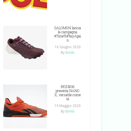
SALOMON lancia
la campagna
#TimeToPlayAgai
n
16 Giugno 2020
By
Bimbi
REEBOK
presenta NANO
X, versatile come
te
19 Maggio 2020
By
Bimbi