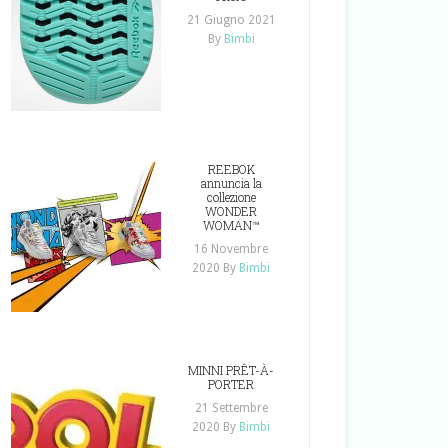
21 Giugno 2021
By
Bimbi
REEBOK
annuncia la
collezione
WONDER
WOMAN™
16 Novembre
2020
By
Bimbi
MINNI PRÊT-À-
PORTER
21 Settembre
2020
By
Bimbi