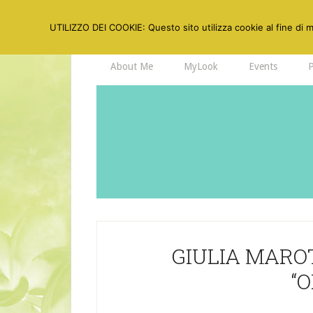
UTILIZZO DEI COOKIE: Questo sito utilizza cookie al fine di mi
About Me
MyLook
Events
GIULIA MAROT
“O