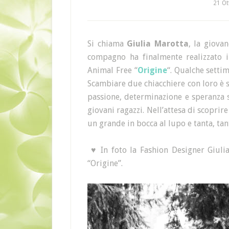
21 Ot
Si chiama
Giulia Marotta
, la giova
compagno ha finalmente realizzato i
Animal Free “
Origine
“. Qualche setti
Scambiare due chiacchiere con loro è 
passione, determinazione e speranza s
giovani ragazzi. Nell’attesa di scoprir
un grande in bocca al lupo e tanta, tan
♥ In foto la Fashion Designer Giulia
“Origine”.