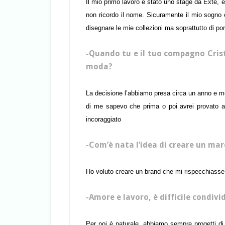
Il mio primo lavoro è stato uno stage da Extè, er
non ricordo il nome.
Sicuramente il mio sogno è
disegnare le mie collezioni ma soprattutto di p
-Quando tu e il tuo compagno Crist
moda?
La decisione l’abbiamo presa circa un anno e m
di me sapevo che prima o poi avrei provato a 
incoraggiato
-Com’è nata l’idea di creare un mar
Ho voluto creare un brand che mi rispecchiasse
-Amore e lavoro, è difficile condivi
Per noi è naturale, abbiamo sempre progetti di 