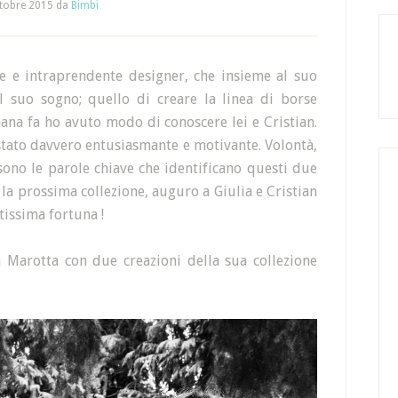
tobre 2015
da
Bimbi
ne e intraprendente designer, che insieme al suo
l suo sogno; quello di creare la linea di borse
mana fa ho avuto modo di conoscere lei e Cristian.
stato davvero entusiasmante e motivante. Volontà,
ono le parole chiave che identificano questi due
e la prossima collezione, auguro a Giulia e Cristian
tissima fortuna !
 Marotta con due creazioni della sua collezione