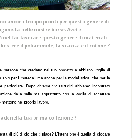
mo ancora troppo pronti per questo genere di
agonista nelle nostre borse. Avete
 nel far lavorare questo genere di materiali
liestere il poliammide, la viscosa e il cotone ?
re persone che credano nel tuo progetto e abbiano voglia di
 solo per i materiali ma anche per la modellistica, che per la
e particolare. Dopo diverse vicissitudini abbiamo incontrato
razione della pelle ma soprattutto con la voglia di accettare
e mettono nel proprio lavoro.
black nella tua prima collezione ?
senta di più di ciò che ti piace? L’intenzione è quella di giocare