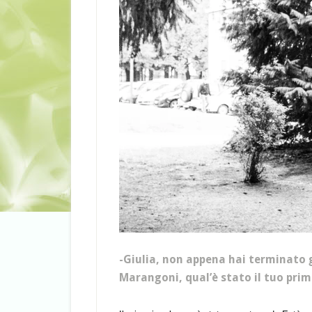
-Giulia, non appena hai terminato g
Marangoni, qual’è stato il tuo pri