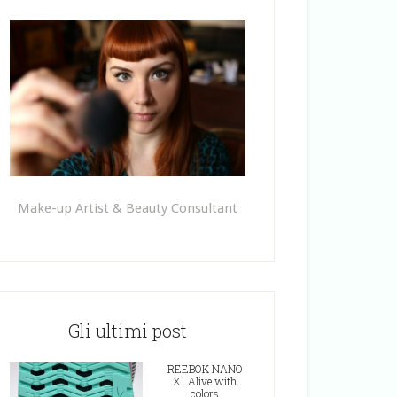
Make-up Artist & Beauty Consultant
Gli ultimi post
REEBOK NANO
X1 Alive with
colors