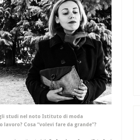
li studi nel noto Istituto di moda
mo lavoro? Cosa “volevi fare da grande”?