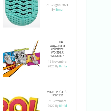
21 Giugno 2021
By
Bimbi
REEBOK
annuncia la
collezione
WONDER
WOMAN™
16 Novembre
2020
By
Bimbi
MINNI PRÊT-À-
PORTER
21 Settembre
2020
By
Bimbi