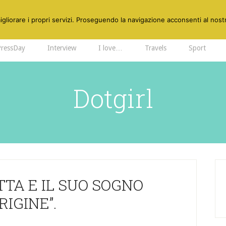
gliorare i propri servizi. Proseguendo la navigazione acconsenti al nostr
PressDay
Interview
I love…
Travels
Sport
Dotgirl
TA E IL SUO SOGNO
RIGINE”.