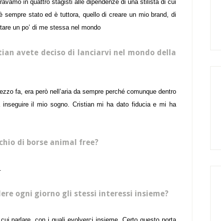
avamo in quattro stagisti alle dipendenze di una stilista di cui
 sempre stato ed è tuttora, quello di creare un mio brand, di
ortare un po’ di me stessa nel mondo
ian avete deciso di lanciarvi nel mondo della
ezzo fa, era però nell’aria da sempre perché comunque dentro
inseguire il mio sogno. Cristian mi ha dato fiducia e mi ha
chio di borse animal free?
.
dere ogni giorno gli stessi interessi insieme?
cui parlare, con i quali evolverci insieme. Certo questo porta