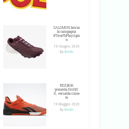
SALOMON lancia
la campagna
#TimeToPlayAgai
n
16 Giugno 2020
By
Bimbi
REEBOK
presenta NANO
X, versatile come
te
19 Maggio 2020
By
Bimbi