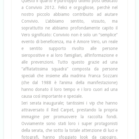
Questo il quarto e purtroppo ultimo post dedicato
a Convivio 2012. Felici e orgogliose, perchè nel
nostro piccolo abbiamo contribuito ad aiutare
Convivio. L’abbiamo sentito, vissuto, ma
soprattutto ne abbiamo profondamente capito il
Vero significato: Convivio non è solo un “semplice”
evento di beneficenza, ma è Amore Vero, un reale
e sentito supporto rivolto alle persone
sieropositive e ai loro famigliari, all’informazione e
alle prevenzioni. Tutto questo grazie ad una
“affiatatissima squadra” composta da persone
speciali che insieme alla madrina Franca Sozzani
(che dal 1988 è l’anima della manifestazione)
hanno donato il loro tempo e i loro cuori ad una
causa così importante e speciale.
Ieri serata inaugurale; tantissimi i vip che hanno
attraversato il Red Carpet, prestando la propria
immagine per promuovere la raccolta fondi.
Ovviamente sono stati loro i super protagonisti
della serata, che sotto la totale attenzione di luci e
fotografi, hanno sfoggiato look da capogiro.