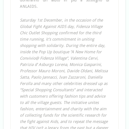
doneranno un aiuto in più a sostegno di
ANLAIDS.
Saturday 1st December, in the occasion of the
Global Fight Against AIDS day, Fidenza Village
Chic Outlet Shopping confirmed for the third
time running, it’s commitment in uniting
shopping with solidarity. During the entire day,
inside the Pop Up boutique “A New Home for
Convivio@ Fidenza Village”, Valentina Cervi,
Patrizia d’ Asburgo Lorena, Monica Gasparini,
Professor Mauro Moroni, Davide Oldani, Melissa
Satta, Paolo Jannacci, Ivan Zazzaroni, Daniella
Ferolla and many other celebrities dressed up as
“Special Shopping Consultants” and interacted
with customers offering fashion tips and advice
to all the village guests. The initiative unites
fashion, entertainment and charity with the aim
of collecting funds for the scientific research for
the fight against Aids, and to repeat the message
that HIV isn’t a legacy from the past but a danger