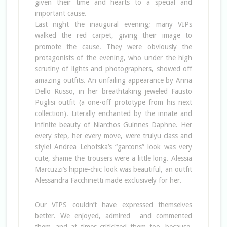
given their time and hearts to a special and
important cause.
Last night the inaugural evening; many VIPs
walked the red carpet, giving their image to
promote the cause. They were obviously the
protagonists of the evening, who under the high
scrutiny of lights and photographers, showed off
amazing outfits. An unfailing appearance by Anna
Dello Russo, in her breathtaking jeweled Fausto
Puglisi outfit (a one-off prototype from his next
collection). Literally enchanted by the innate and
infinite beauty of Niarchos Guinnes Daphne. Her
every step, her every move, were trulyu class and
style! Andrea Lehotska’s “garcons” look was very
cute, shame the trousers were a little long. Alessia
Marcuzzi’s hippie-chic look was beautiful, an outfit
Alessandra Facchinetti made exclusively for her.
Our VIPS couldn’t have expressed themselves
better. We enjoyed, admired and commented
them, and at times criticized them too, because,