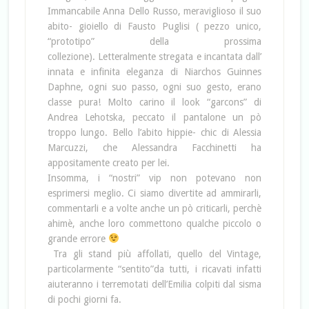
Immancabile Anna Dello Russo, meraviglioso il suo
abito- gioiello di Fausto Puglisi ( pezzo unico,
“prototipo” della prossima
collezione). Letteralmente stregata e incantata dall’
innata e infinita eleganza di Niarchos Guinnes
Daphne, ogni suo passo, ogni suo gesto, erano
classe pura! Molto carino il look “garcons” di
Andrea Lehotska, peccato il pantalone un pò
troppo lungo. Bello l’abito hippie- chic di Alessia
Marcuzzi, che Alessandra Facchinetti ha
appositamente creato per lei.
Insomma, i “nostri” vip non potevano non
esprimersi meglio. Ci siamo divertite ad ammirarli,
commentarli e a volte anche un pò criticarli, perchè
ahimè, anche loro commettono qualche piccolo o
grande errore
Tra gli stand più affollati, quello del Vintage,
particolarmente “sentito”da tutti, i ricavati infatti
aiuteranno i terremotati dell’Emilia colpiti dal sisma
di pochi giorni fa.