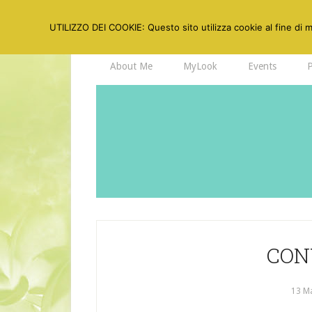
UTILIZZO DEI COOKIE: Questo sito utilizza cookie al fine di mi
About Me
MyLook
Events
CONV
13 M