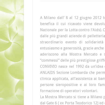
A Milano dall’ 8 al 12 giugno 2012 
benefica il cui ricavato viene devo
Nazionale per la Lotta contro l’Aids).
dalle più grandi aziende di pelletteria
straordinario evento di solidarie
entusiasmo e generosità, grazie anche
aderiscono alla Mostra Mercato e s
“commessi” delle più prestigiose griff
CONVIVIO nasce nel 1992 da un’idea 
ANLAIDS Sezione Lombarda che permett
clinica applicata, all’assistenza ai b
persone sieropositive e ai loro fami
formazione di operatori volontari.
La Mostra Mercato si tiene a Milano p
dal Gate 6 ( ex Porta Teodorico 12) ed 