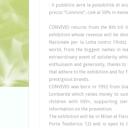
: il pubblico avrà la possibilità di ac
prezzo “Convivio”, cioè al 50% in meno
CONVIVIO returns from the 8th till t
exhibition whose revenue will be do
Nazionale per la Lotta contro l’Aids)
world, from the biggest names in leat
extraordinary event of solidarity wh
enthusiasm and generosity, thanks to
that adhere to the exhibition and for f
prestigious brands.
CONVIVIO was born in 1992 from Gian
Lombarda which raises money to susta
children with HIV+, supporting sier
information on the prevention.
The exhibition will be in Milan at Fier
Porta Teodorico 12) and is open to 