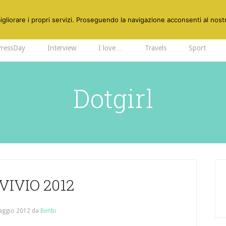
gliorare i propri servizi. Proseguendo la navigazione acconsenti al nostr
PressDay
Interview
I love…
Travels
Sport
Dotgirl
IVIO 2012
aggio 2012
da
Bimbi