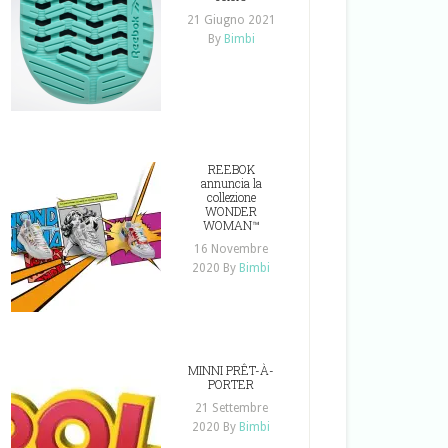
21 Giugno 2021
By
Bimbi
REEBOK
annuncia la
collezione
WONDER
WOMAN™
16 Novembre
2020
By
Bimbi
MINNI PRÊT-À-
PORTER
21 Settembre
2020
By
Bimbi