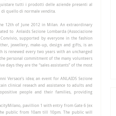
quistare tutti i prodotti delle aziende presenti al
 di quello di normale vendita.
he 12th of June 2012 in Milan. An extraordinary
nated to Anlaids Sezione Lombarda (Associazione
. Convivio, supported by everyone in the fashion
her, jewellery, make-up, design and gifts, is an
ich is renewed every two years with an unchanged
 the personal commitment of the many volunteers
ive days they are the “sales assistants” of the most
ni Versace’s idea; an event for ANLAIDS Sezione
in clinical reseach and assistance to adults and
opositive people and their families, providing
acityMilano, pavillion 1 with entry from Gate 6 (ex
the public from 10am till 10pm. The public will