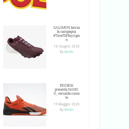
SALOMON lancia
la campagna
#TimeToPlayAgai
n
16 Giugno 2020
By
Bimbi
REEBOK
presenta NANO
X, versatile come
te
19 Maggio 2020
By
Bimbi