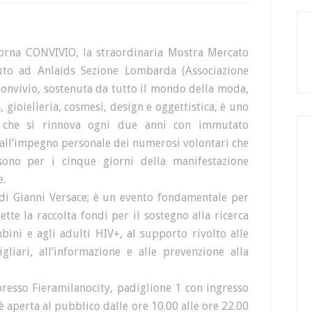
torna CONVIVIO, la straordinaria Mostra Mercato
luto ad Anlaids Sezione Lombarda (Associazione
 Convivio, sostenuta da tutto il mondo della moda,
, gioielleria, cosmesi, design e oggettistica, è uno
tà che si rinnova ogni due anni con immutato
 all’impegno personale dei numerosi volontari che
ono per i cinque giorni della manifestazione
e.
di Gianni Versace; è un evento fondamentale per
e la raccolta fondi per il sostegno alla ricerca
ambini e agli adulti HIV+, al supporto rivolto alle
gliari, all’informazione e alle prevenzione alla
resso Fieramilanocity, padiglione 1 con ingresso
è aperta al pubblico dalle ore 10.00 alle ore 22.00