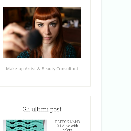
Make-up Artist & Beauty Consultant
Gli ultimi post
REEBOK NANO
X1 Alive with
colors