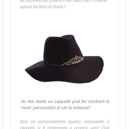
ed ha preso dal cinema e dal teatro ed il cinema
spesso ha fatto la moda !
-In che modo un cappello può far risaltare la
“vera” personalità di chi lo indossa?
Solo ed esclusivamente quanto indossando il
cappello si è totalmente a proprio agio! Cioè