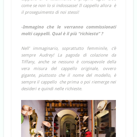
come se non lo si indossasse! Il cappello allora è
il proseguimento di noi stessi!
-Immagino che le verranno commissionati
molti cappelli.
Qual è il più “richiesto” ?
Nell’ immaginario, soprattutto femminile, c’è
sempre Audrey! La pagoda di colazione da
Tiffany, anche se nessuno è consapevole della
vera misura del cappello originale, ovvero
gigante, piuttosto che il nome del modello, è
sempre il cappello che prima o poi riemerge nei
desideri e quindi nelle richieste.