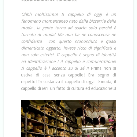
Ohhh moltissimo! Il cappello di oggi è un
fenomeno momentaneo nato dalla bizzarria della
moda ..la gente torna ad usarlo solo perché è
tornato di moda! Ma non ha ne conoscenza ne
confidenza con questo sconosciuto e quasi
dimenticato oggetto, invece ricco di significati e
non solo estetici. Il cappello è segno di identità
ed identificazione ! il cappello è comunicazione!
Il cappello è l accento su di sé !!
Prima non si
usciva di casa senza cappello! Era segno di
rispetto! In sostanza il cappello di oggi è moda, il
cappello di ieri un fatto di cultura ed educazione!!!