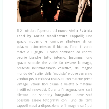
Il 21 ottobre l’apertura del nuovo Atelier
Patrizia
Fabri by Antica Manifattura Cappelli
; uno
spazio moderno e luminoso all’interno di un
palazzo ottocentesco; il bianco, l’oro, il verde
malva e il grigio i colori dominanti ed enormi
peonie bianche tutto intorno. Insomma, uno
spazio speciale che vuole far rivivere la magia,
presente nell’immaginario collettivo, del magico
mondo dell’ atelier della “modista” e dove verranno
venduti pezzi esclusivi realizzati con materie prime
vintage. Velour fiori piume e velette o materiali
inediti ed innovativi. Durante l’inaugurazione sarà
allestito uno shooting fotografico dove sarà
possibile essere fotografati con uno dei tanti
cappelli messi a disposizione e l’immagine sarà poi