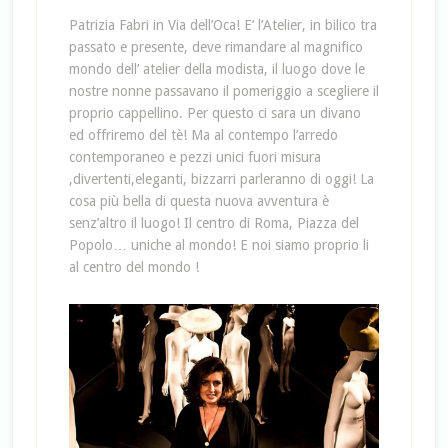
Patrizia Fabri in Via dell’Oca! E’ l’Atelier, in bilico tra
passato e presente, deve rimandare al magnifico
mondo dell’ atelier della modista, il luogo dove le
nostre nonne passavano il pomeriggio a scegliere il
proprio cappellino. Per questo ci sara un divano
ed offriremo del tè! Ma al contempo l’arredo
contemporaneo e pezzi unici fuori misura
,divertenti,eleganti, bizzarri parleranno di oggi! La
cosa più bella di questa nuova avventura è
senz’altro il luogo! Il centro di Roma, Piazza del
Popolo… uniche al mondo! E noi siamo proprio li
al centro del mondo !