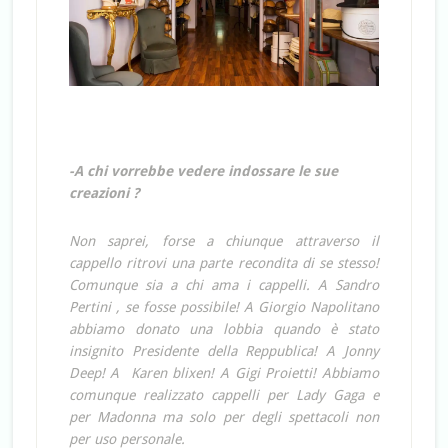
-A chi vorrebbe vedere indossare le sue
creazioni ?
Non saprei, forse a chiunque attraverso il
cappello ritrovi una parte recondita di se stesso!
Comunque sia a chi ama i cappelli. A Sandro
Pertini , se fosse possibile! A Giorgio Napolitano
abbiamo donato una lobbia quando è stato
insignito Presidente della Reppublica! A Jonny
Deep! A Karen blixen! A Gigi Proietti! Abbiamo
comunque realizzato cappelli per Lady Gaga e
per Madonna ma solo per degli spettacoli non
per uso personale.