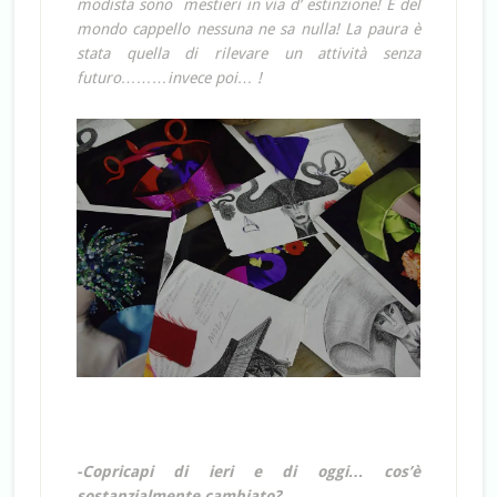
modista sono mestieri in via d’ estinzione! E del
mondo cappello nessuna ne sa nulla! La paura è
stata quella di rilevare un attività senza
futuro………invece poi… !
-Copricapi di ieri e di oggi… cos’è
sostanzialmente cambiato?