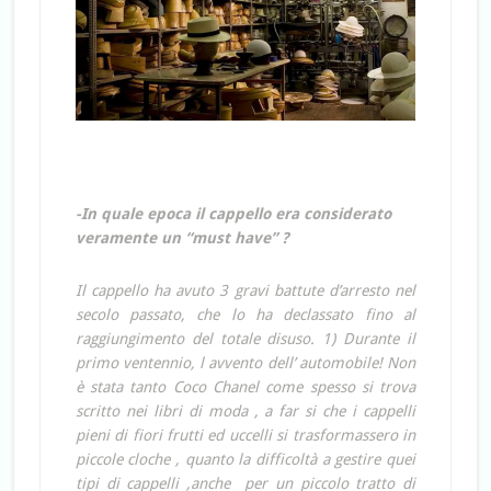
-In quale epoca il cappello era considerato
veramente un “must have” ?
Il cappello ha avuto 3 gravi battute d’arresto nel
secolo passato, che lo ha declassato fino al
raggiungimento del totale disuso. 1) Durante il
primo ventennio, l avvento dell’ automobile! Non
è stata tanto Coco Chanel come spesso si trova
scritto nei libri di moda , a far si che i cappelli
pieni di fiori frutti ed uccelli si trasformassero in
piccole cloche , quanto la difficoltà a gestire quei
tipi di cappelli ,anche per un piccolo tratto di