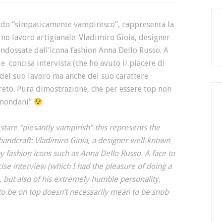
uardo “simpaticamente vampiresco”, rappresenta la
o lavoro artigianale: Vladimiro Gioia, designer
indossate dall’icona fashion Anna Dello Russo. A
 e concisa intervista (che ho avuto il piacere di
a del suo lavoro ma anche del suo carattere
eto. Pura dimostrazione, che per essere top non
 mondani”
 stare “plesantly vampirish” this represents the
andcraft: Vladimiro Gioia, a designer well-known
y fashion icons such as Anna Dello Russo. A face to
ncise interview (which I had the pleasure of doing a
, but also of his extremely humble personality,
to be on top doesn’t necessarily mean to be snob