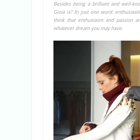
Besides being a brilliant and well-k
Gioia is? In just one word: enthusiast
think that enthusiasm and passion ar
whatever dream you may have.