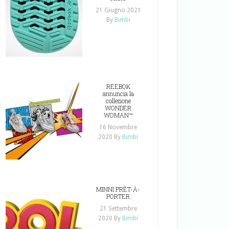
21 Giugno 2021
By
Bimbi
REEBOK
annuncia la
collezione
WONDER
WOMAN™
16 Novembre
2020
By
Bimbi
MINNI PRÊT-À-
PORTER
21 Settembre
2020
By
Bimbi