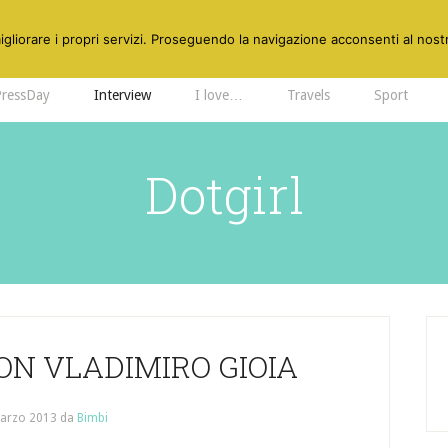
gliorare i propri servizi. Proseguendo la navigazione acconsenti al nostr
PressDay
Interview
I love…
Travels
Sport
Dotgirl
ON VLADIMIRO GIOIA
arzo 2013
da
Bimbi