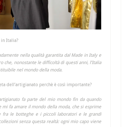
in Italia?
amente nella qualità garantita dal Made in Italy e
che, nonostante le difficoltà di questi anni, l’Italia
stituibile nel mondo della moda.
eta dell’artigianato perchè è così importante?
 l’artigianato fa parte del mio mondo fin da quando
che mi fa amare il mondo della moda, che si esprime
 fra le botteghe e i piccoli laboratori e le grandi
ollezioni senza questa realtà: ogni mio capo viene