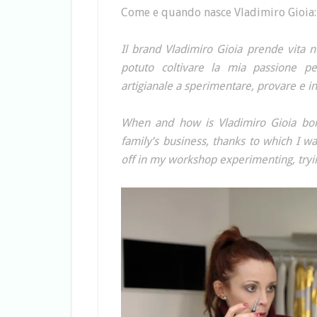
Come e quando nasce Vladimiro Gioia:
Il brand Vladimiro Gioia prende vita ne
potuto coltivare la mia passione p
artigianale a sperimentare, provare e int
When and how is Vladimiro Gioia bor
family’s business, thanks to which I wa
off in my workshop experimenting, tryin