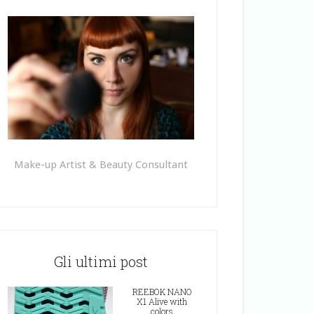
Make-up Artist & Beauty Consultant
Gli ultimi post
REEBOK NANO
X1 Alive with
colors