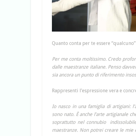
Quanto conta per te essere “qualcuno” 
Per me conta moltissimo. Credo profond
dalle maestranze italiane. Penso davvero 
sia ancora un punto di riferimento inso
Rappresenti l’espressione vera e concr
Io nasco in una famiglia di artigiani:
sono nato. È anche l’arte artigianale 
soprattutto nel connubio indissolubile
maestranze. Non potrei creare le mie c