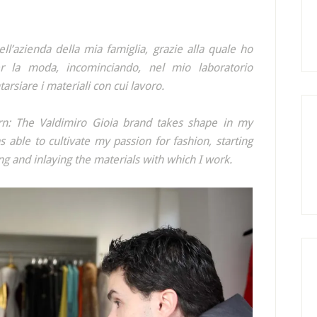
ll’azienda della mia famiglia, grazie alla quale ho
er la moda, incominciando, nel mio laboratorio
arsiare i materiali con cui lavoro.
n: The Valdimiro Gioia brand takes shape in my
s able to cultivate my passion for fashion, starting
g and inlaying the materials with which I work.