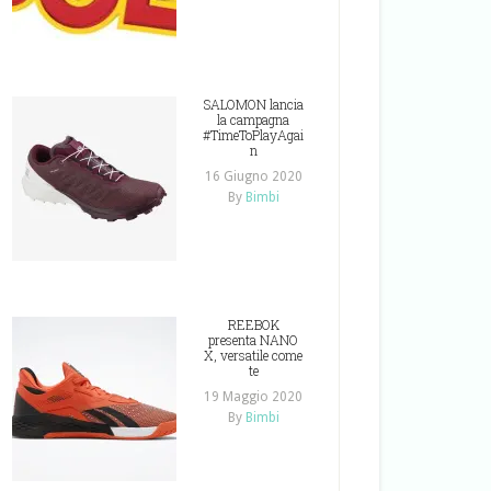
SALOMON lancia
la campagna
#TimeToPlayAgai
n
16 Giugno 2020
By
Bimbi
REEBOK
presenta NANO
X, versatile come
te
19 Maggio 2020
By
Bimbi