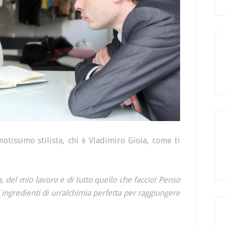
otissimo stilista, chi è Vladimiro Gioia, come ti
a, del mio lavoro e di tutto quello che faccio! Penso
 ingredienti di un’alchimia perfetta per raggiungere