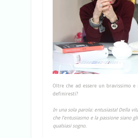
Oltre che ad essere un bravissimo e n
definiresti?
In una sola parola: entusiasta! Della vit
che l’entusiasmo e la passione siano gli
qualsiasi sogno.