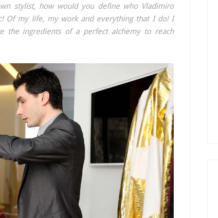
nown stylist, how would you define who Vladimiro
ic! Of my life, my work and everything that I do! I
e the ingredients of a perfect alchemy to reach