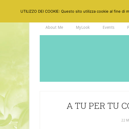
UTILIZZO DEI COOKIE: Questo sito utilizza cookie al fine di mi
About Me
MyLook
Events
A TU PER TU C
22 M