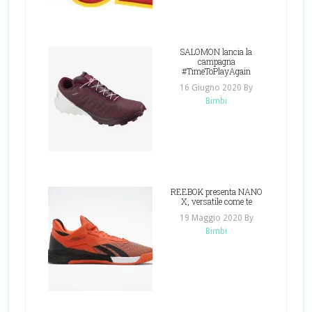
SALOMON lancia la
campagna
#TimeToPlayAgain
16 Giugno 2020
By
Bimbi
REEBOK presenta NANO
X, versatile come te
19 Maggio 2020
By
Bimbi