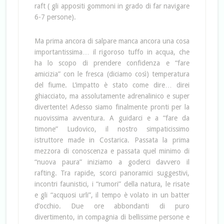
raft ( gli appositi gommoni in grado di far navigare
6-7 persone).
Ma prima ancora di salpare manca ancora una cosa
importantissima… il rigoroso tuffo in acqua, che
ha lo scopo di prendere confidenza e “fare
amicizia” con le fresca (diciamo così) temperatura
del fiume. L’impatto è stato come dire… direi
ghiacciato, ma assolutamente adrenalinico e super
divertente! Adesso siamo finalmente pronti per la
nuovissima avventura. A guidarci e a “fare da
timone” Ludovico, il nostro simpaticissimo
istruttore made in Costarica. Passata la prima
mezzora di conoscenza e passata quel minimo di
“nuova paura” iniziamo a goderci davvero il
rafting. Tra rapide, scorci panoramici suggestivi,
incontri faunistici, i “rumori” della natura, le risate
e gli “acquosi urli”, il tempo è volato in un batter
d’occhio. Due ore abbondanti di puro
divertimento, in compagnia di bellissime persone e