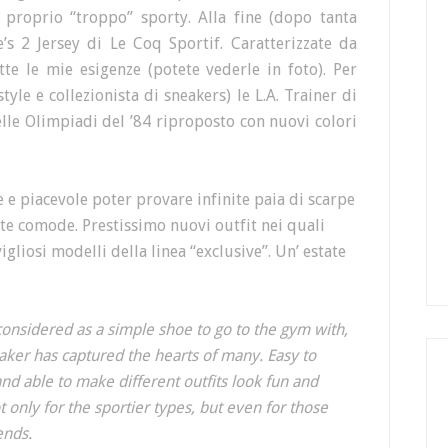
proprio “troppo” sporty. Alla fine (dopo tanta
’s 2 Jersey di Le Coq Sportif. Caratterizzate da
te le mie esigenze (potete vederle in foto). Per
tyle e collezionista di sneakers) le L.A. Trainer di
lle Olimpiadi del ’84 riproposto con nuovi colori
e e piacevole poter provare infinite paia di scarpe
te comode. Prestissimo nuovi outfit nei quali
liosi modelli della linea “exclusive”. Un’ estate
considered as a simple shoe to go to the gym with,
aker has captured the hearts of many. Easy to
d able to make different outfits look fun and
 only for the sportier types, but even for those
ends.