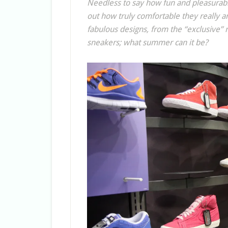
Needless to say how fun and pleasurable
out how truly comfortable they really are
fabulous designs, from the “exclusive
sneakers; what summer can it be?