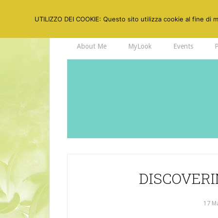
UTILIZZO DEI COOKIE: Questo sito utilizza cookie al fine di mi
About Me
MyLook
Events
DISCOVERI
17 M