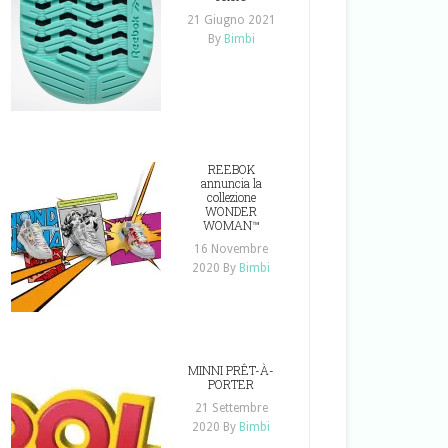
21 Giugno 2021
By
Bimbi
REEBOK
annuncia la
collezione
WONDER
WOMAN™
16 Novembre
2020
By
Bimbi
MINNI PRÊT-À-
PORTER
21 Settembre
2020
By
Bimbi