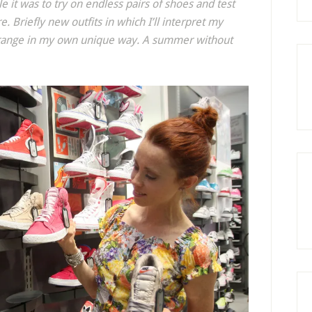
 it was to try on endless pairs of shoes and test
. Briefly new outfits in which I’ll interpret my
” range in my own unique way. A summer without