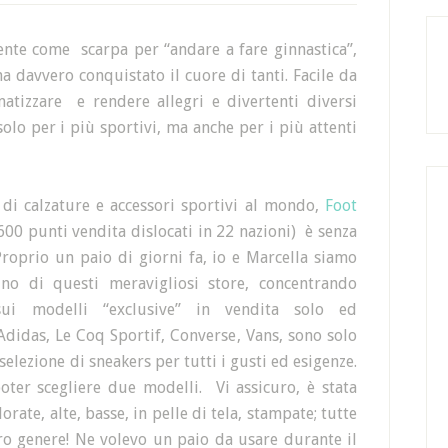
nte come scarpa per “andare a fare ginnastica”,
ha davvero conquistato il cuore di tanti. Facile da
tizzare e rendere allegri e divertenti diversi
olo per i più sportivi, ma anche per i più attenti
di calzature e accessori sportivi al mondo,
Foot
600 punti vendita dislocati in 22 nazioni) è senza
Proprio un paio di giorni fa, io e Marcella siamo
uno di questi meravigliosi store, concentrando
sui modelli “exclusive” in vendita solo ed
Adidas, Le Coq Sportif, Converse, Vans, sono solo
lezione di sneakers per tutti i gusti ed esigenze.
poter scegliere due modelli. Vi assicuro, è stata
rate, alte, basse, in pelle di tela, stampate; tutte
ro genere! Ne volevo un paio da usare durante il