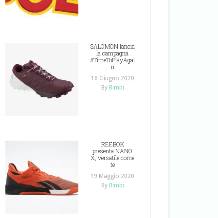
SALOMON lancia
la campagna
#TimeToPlayAgai
n
16 Giugno 2020
By
Bimbi
REEBOK
presenta NANO
X, versatile come
te
19 Maggio 2020
By
Bimbi