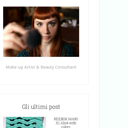
Make-up Artist & Beauty Consultant
Gli ultimi post
REEBOK NANO
X1 Alive with
colors