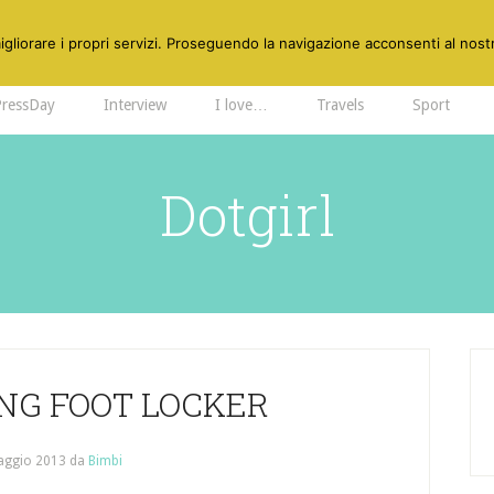
gliorare i propri servizi. Proseguendo la navigazione acconsenti al nostr
PressDay
Interview
I love…
Travels
Sport
Dotgirl
NG FOOT LOCKER
aggio 2013
da
Bimbi