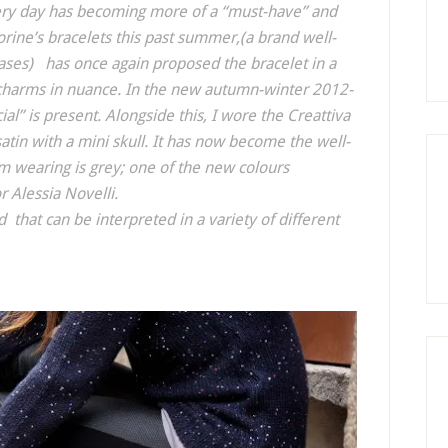
very day has becoming more of a “must-have” and
orine’s bracelets this past summer,(a brand well-
rases) has once again proposed the bracelet in a
” charms in nuance. In the new autumn-winter 2012-
l” is present. Alongside this, I wore the Creattiva
atin with a mini skull. It has now become the well-
m wearing is grey; one of the new colours
r Alessia Novelli.
nd that can be interpreted in a variety of different