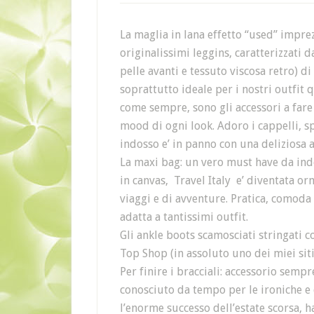
La maglia in lana effetto “used” imprez
originalissimi leggins, caratterizzati 
pelle avanti e tessuto viscosa retro) 
soprattutto ideale per i nostri outfit 
come sempre, sono gli accessori a fare
mood di ogni look. Adoro i cappelli, s
indosso e’ in panno con una deliziosa a
La maxi bag: un vero must have da indo
in canvas, Travel Italy e’ diventata 
viaggi e di avventure. Pratica, comoda e
adatta a tantissimi outfit.
Gli ankle boots scamosciati stringati c
Top Shop (in assoluto uno dei miei siti 
Per finire i bracciali: accessorio semp
conosciuto da tempo per le ironiche e d
l’enorme successo dell’estate scorsa, 