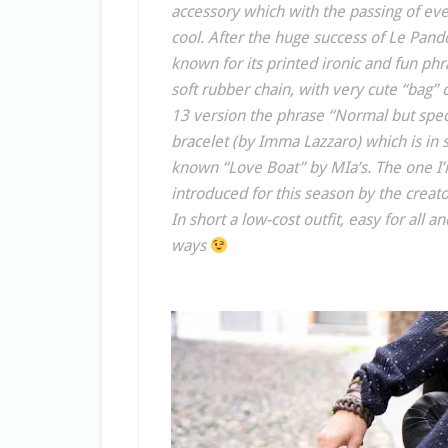
accessory which with the passing of e
cool. After the huge success of Le Pand
known for its printed ironic and fun ph
soft rubber chain, with very cute “bag
13 version the phrase “Normal but specia
bracelet (by Imma Lazzaro) which is in s
known “Love Boat” by MIa’s. The one I’
introduced for this season by the creato
In short a low-cost outfit, easy for all a
ways