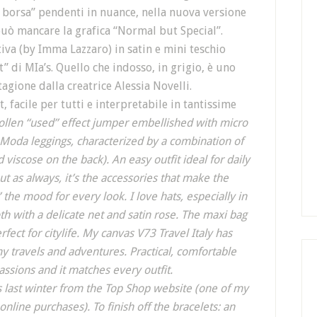
 borsa” pendenti in nuance, nella nuova versione
uò mancare la grafica “Normal but Special”.
iva (by Imma Lazzaro) in satin e mini teschio
” di MIa’s. Quello che indosso, in grigio, è uno
agione dalla creatrice Alessia Novelli.
 facile per tutti e interpretabile in tantissime
ollen “used” effect jumper embellished with micro
 Moda leggings, characterized by a combination of
 viscose on the back). An easy outfit ideal for daily
t as always, it’s the accessories that make the
 the mood for every look. I love hats, especially in
th with a delicate net and satin rose. The maxi bag
fect for citylife. My canvas V73 Travel Italy has
y travels and adventures. Practical, comfortable
cassions and it matches every outfit.
s last winter from the Top Shop website (one of my
online purchases). To finish off the bracelets: an