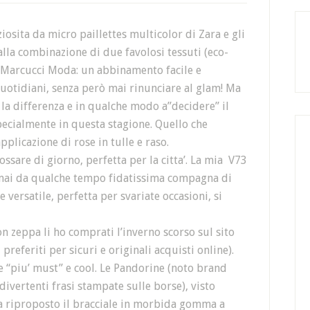
iosita da micro paillettes multicolor di Zara e gli
dalla combinazione di due favolosi tessuti (eco-
di Marcucci Moda: un abbinamento facile e
quotidiani, senza però mai rinunciare al glam! Ma
 la differenza e in qualche modo a”decidere” il
pecialmente in questa stagione. Quello che
pplicazione di rose in tulle e raso.
ssare di giorno, perfetta per la citta’. La mia V73
ormai da qualche tempo fidatissima compagna di
 versatile, perfetta per svariate occasioni, si
on zeppa li ho comprati l’inverno scorso sul sito
preferiti per sicuri e originali acquisti online).
re “piu’ must” e cool. Le Pandorine (noto brand
ivertenti frasi stampate sulle borse), visto
ha riproposto il bracciale in morbida gomma a