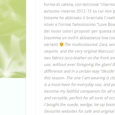
forma di catena, con deliziose “charms
autunno-inverno 2012-13 su cui non p
Insieme ho abbinato il bracciale Creatt
silver e l’ormai famosissimo “Love Boat
dei nuovi colori proposti per questa st
Insomma un outfit abbastanza low cost,
varianti
The multicoloured, Zara, wo
sequins and the very original Marcucci
two fabrics (eco-leather on the front and
use, without ever foregoing the glam! Bu
difference and in a certain way “decide”
this season. The one I am wearing is clo
is a must-have for everyday use, and per
become my faithful companion for all m
and versatile, perfect for all sorts of oc
I bought the suede, wedge, tie-up boot
favourite websites for safe and original 