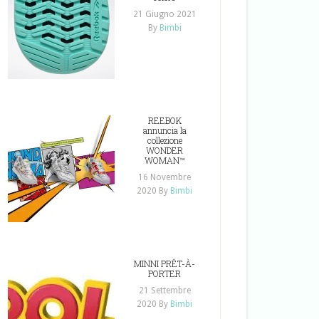
21 Giugno 2021
By
Bimbi
REEBOK
annuncia la
collezione
WONDER
WOMAN™
16 Novembre
2020
By
Bimbi
MINNI PRÊT-À-
PORTER
21 Settembre
2020
By
Bimbi