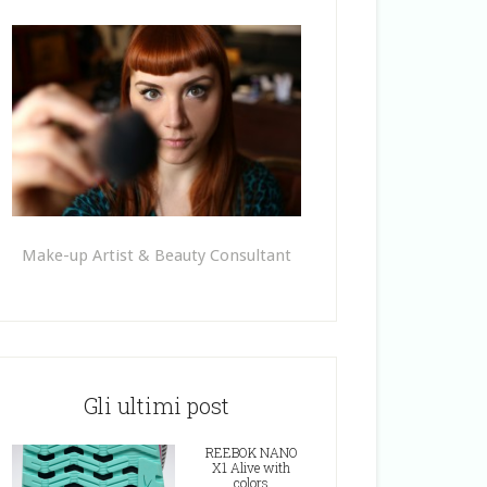
Make-up Artist & Beauty Consultant
Gli ultimi post
REEBOK NANO
X1 Alive with
colors