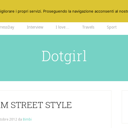
gliorare i propri servizi. Proseguendo la navigazione acconsenti al nostr
PressDay
Interview
I love…
Travels
Sport
Dotgirl
AM STREET STYLE
tobre 2012
da
Bimbi