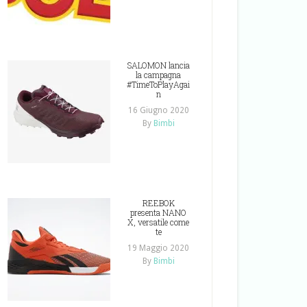
SALOMON lancia
la campagna
#TimeToPlayAgai
n
16 Giugno 2020
By
Bimbi
REEBOK
presenta NANO
X, versatile come
te
19 Maggio 2020
By
Bimbi