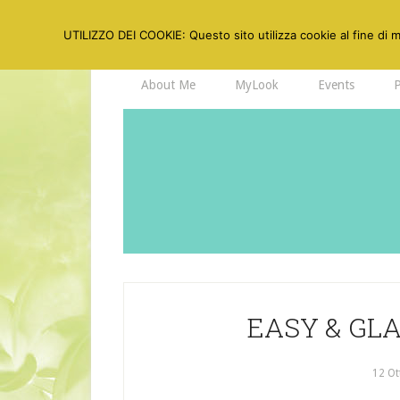
UTILIZZO DEI COOKIE: Questo sito utilizza cookie al fine di mi
About Me
MyLook
Events
EASY & GL
12 Ot