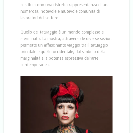
costituiscono una ristretta rappresentanza di una
numerosa, notevole e mutevole comunità di
lavoratori del settore.
Quello del tatuaggio è un mondo complesso e
sterminato. La mostra, attraverso le diverse sezioni
permette un affascinante viaggio tra il tatuaggio
orientale e quello occidentale, dal simbolo della
marginalità alla potenza espressiva dell’arte
contemporanea.