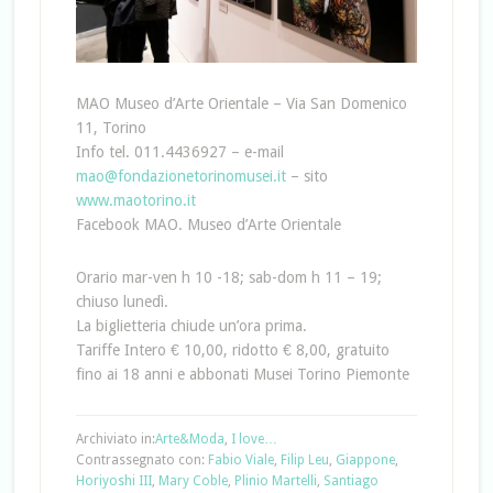
MAO Museo d’Arte Orientale – Via San Domenico
11, Torino
Info tel. 011.4436927 – e-mail
mao@fondazionetorinomusei.it
– sito
www.maotorino.it
Facebook MAO. Museo d’Arte Orientale
Orario mar-ven h 10 -18; sab-dom h 11 – 19;
chiuso lunedì.
La biglietteria chiude un’ora prima.
Tariffe Intero € 10,00, ridotto € 8,00, gratuito
fino ai 18 anni e abbonati Musei Torino Piemonte
Archiviato in:
Arte&Moda
,
I love…
Contrassegnato con:
Fabio Viale
,
Filip Leu
,
Giappone
,
Horiyoshi III
,
Mary Coble
,
Plinio Martelli
,
Santiago