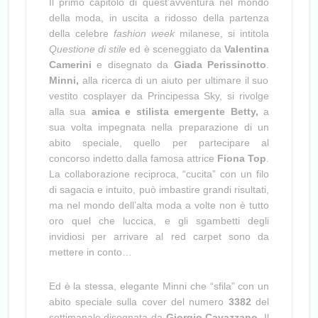
Il primo capitolo di quest’avventura nel mondo
della moda, in uscita a ridosso della partenza
della celebre
fashion week
milanese, si intitola
Questione di stile
ed è sceneggiato da
Valentina
Camerini
e disegnato da
Giada Perissinotto
.
Minni,
alla ricerca di un aiuto per ultimare il suo
vestito cosplayer da
Principessa
Sky, si rivolge
alla sua
amica e stilista emergente Betty,
a
sua volta impegnata nella preparazione di un
abito speciale, quello per partecipare al
concorso indetto dalla famosa attrice
Fiona
Top
.
La collaborazione reciproca, “cucita” con un filo
di sagacia e intuito, può imbastire grandi risultati,
ma nel mondo dell’alta moda a volte non è tutto
oro quel che luccica, e gli sgambetti degli
invidiosi per arrivare al red carpet sono da
mettere in conto…
Ed è la stessa, elegante Minni che “sfila” con un
abito speciale sulla cover del numero
3382
del
settimanale disegnata da
Giorgio Cavazzano
. Il