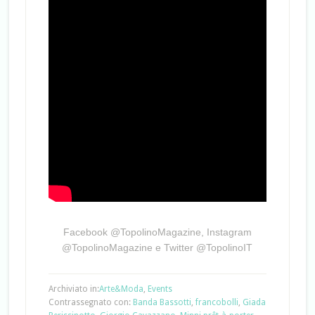
Facebook @TopolinoMagazine, Instagram
@TopolinoMagazine e Twitter @TopolinoIT
Archiviato in:
Arte&Moda
,
Events
Contrassegnato con:
Banda Bassotti
,
francobolli
,
Giada