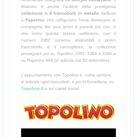
Maestro è anche l’autore della prestigiosa
collezione
di
8 francobolli in metallo
dedicati
a
Paperino
, che raffigurano l’eroe disneyano in
compagnia dei suoi amici e parenti più cari, e
che inizia questa stessa settimana: con il
numero 3382 saranno disponibili il primo
francobollo e il raccoglitore; la collezione
proseguirà poi su
Topolino
3383, 3384 e 3385 e
su
Paperino
484 (in edicola dal 30 settembre).
L’appuntamento con
Topolino
è, come sempre,
in edicola ogni mercoledì, e poi in fumetteria, su
Topolino.it
e sui canali social.