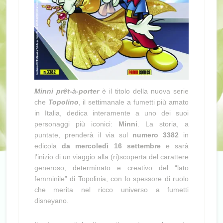
Minni prêt-à-porter
è il titolo della nuova serie
che
Topolino
, il settimanale a fumetti più amato
in Italia, dedica interamente a uno dei suoi
personaggi più iconici:
Minni
. La storia, a
puntate, prenderà il via sul
numero 3382
in
edicola
da mercoledì 16 settembre
e sarà
l’inizio di un viaggio alla (ri)scoperta del carattere
generoso, determinato e creativo del “lato
femminile” di Topolinia, con lo spessore di ruolo
che merita nel ricco universo a fumetti
disneyano.