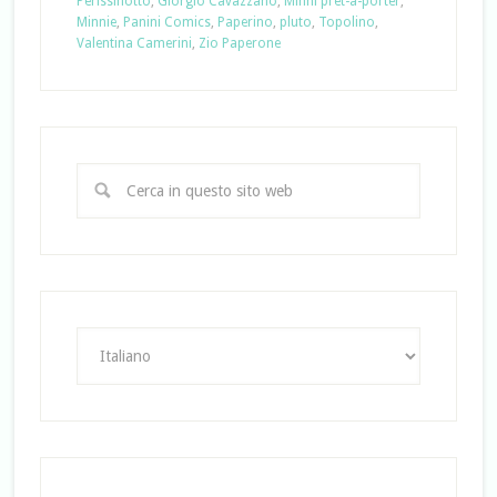
Perissinotto
,
Giorgio Cavazzano
,
Minni prêt-à-porter
,
Minnie
,
Panini Comics
,
Paperino
,
pluto
,
Topolino
,
Valentina Camerini
,
Zio Paperone