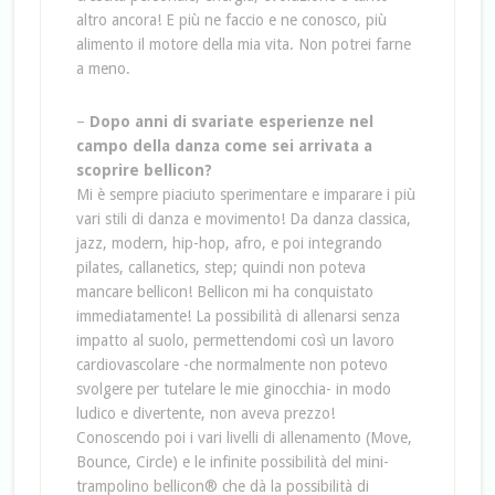
altro ancora! E più ne faccio e ne conosco, più
alimento il motore della mia vita. Non potrei farne
a meno.
–
Dopo anni di svariate esperienze nel
campo della danza come sei arrivata a
scoprire bellicon?
Mi è sempre piaciuto sperimentare e imparare i più
vari stili di danza e movimento! Da danza classica,
jazz, modern, hip-hop, afro, e poi integrando
pilates, callanetics, step; quindi non poteva
mancare bellicon! Bellicon mi ha conquistato
immediatamente! La possibilità di allenarsi senza
impatto al suolo, permettendomi così un lavoro
cardiovascolare -che normalmente non potevo
svolgere per tutelare le mie ginocchia- in modo
ludico e divertente, non aveva prezzo!
Conoscendo poi i vari livelli di allenamento (Move,
Bounce, Circle) e le infinite possibilità del mini-
trampolino bellicon® che dà la possibilità di