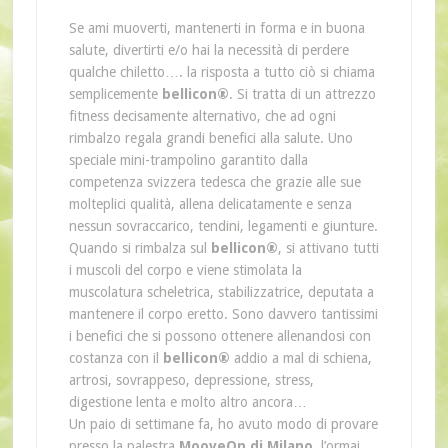
Se ami muoverti, mantenerti in forma e in buona
salute, divertirti e/o hai la necessità di perdere
qualche chiletto…. la risposta a tutto ciò si chiama
semplicemente
bellicon®
. Si tratta di un attrezzo
fitness decisamente alternativo, che ad ogni
rimbalzo regala grandi benefici alla salute. Uno
speciale mini-trampolino garantito dalla
competenza svizzera tedesca che grazie alle sue
molteplici qualità, allena delicatamente e senza
nessun sovraccarico, tendini, legamenti e giunture.
Quando si rimbalza sul
bellicon®
, si attivano tutti
i muscoli del corpo e viene stimolata la
muscolatura scheletrica, stabilizzatrice, deputata a
mantenere il corpo eretto. Sono davvero tantissimi
i benefici che si possono ottenere allenandosi con
costanza con il
bellicon®
addio a mal di schiena,
artrosi, sovrappeso, depressione, stress,
digestione lenta e molto altro ancora…
Un paio di settimane fa, ho avuto modo di provare
presso la palestra
MooveOn di Milano
, l’ormai