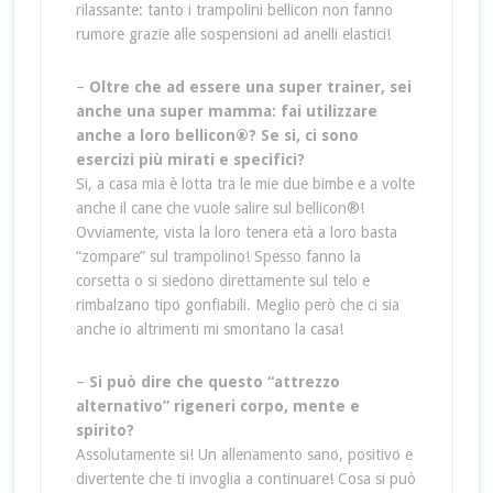
rilassante: tanto i trampolini bellicon non fanno
rumore grazie alle sospensioni ad anelli elastici!
–
Oltre che ad essere una super trainer, sei
anche una super mamma: fai utilizzare
anche a loro bellicon®? Se si, ci sono
esercizi più mirati e specifici?
Si, a casa mia è lotta tra le mie due bimbe e a volte
anche il cane che vuole salire sul bellicon®!
Ovviamente, vista la loro tenera età a loro basta
“zompare” sul trampolino! Spesso fanno la
corsetta o si siedono direttamente sul telo e
rimbalzano tipo gonfiabili. Meglio però che ci sia
anche io altrimenti mi smontano la casa!
–
Si può dire che questo “attrezzo
alternativo” rigeneri corpo, mente e
spirito?
Assolutamente si! Un allenamento sano, positivo e
divertente che ti invoglia a continuare! Cosa si può