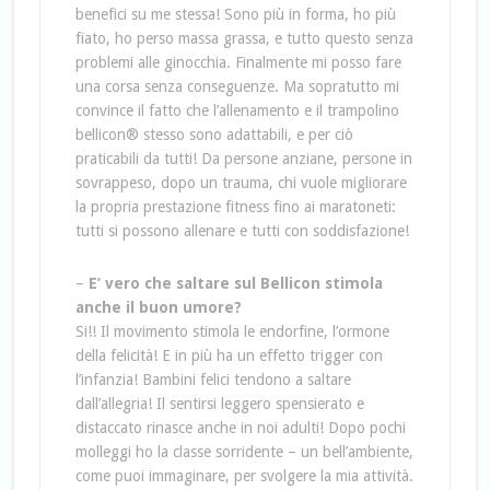
benefici su me stessa! Sono più in forma, ho più
fiato, ho perso massa grassa, e tutto questo senza
problemi alle ginocchia. Finalmente mi posso fare
una corsa senza conseguenze. Ma sopratutto mi
convince il fatto che l’allenamento e il trampolino
bellicon® stesso sono adattabili, e per ciò
praticabili da tutti! Da persone anziane, persone in
sovrappeso, dopo un trauma, chi vuole migliorare
la propria prestazione fitness fino ai maratoneti:
tutti si possono allenare e tutti con soddisfazione!
–
E’ vero che saltare sul Bellicon stimola
anche il buon umore?
Si!! Il movimento stimola le endorfine, l’ormone
della felicità! E in più ha un effetto trigger con
l’infanzia! Bambini felici tendono a saltare
dall’allegria! Il sentirsi leggero spensierato e
distaccato rinasce anche in noi adulti! Dopo pochi
molleggi ho la classe sorridente – un bell’ambiente,
come puoi immaginare, per svolgere la mia attività.