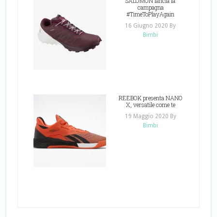
SALOMON lancia la
campagna
#TimeToPlayAgain
16 Giugno 2020
By
Bimbi
REEBOK presenta NANO
X, versatile come te
19 Maggio 2020
By
Bimbi