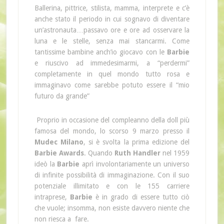
Ballerina, pittrice, stilista, mamma, interprete e c’è
anche stato il periodo in cui sognavo di diventare
un’astronauta…passavo ore e ore ad osservare la
luna e le stelle, senza mai stancarmi. Come
tantissime bambine anch’io giocavo con le
Barbie
e riuscivo ad immedesimarmi, a “perdermi”
completamente in quel mondo tutto rosa e
immaginavo come sarebbe potuto essere il “mio
futuro da grande”
Proprio in occasione del compleanno della doll più
famosa del mondo, lo scorso 9 marzo presso il
Mudec Milano
, si è svolta la prima edizione del
Barbie Awards
. Quando
Ruth Handler
nel 1959
ideò la
Barbie
aprì involontariamente un universo
di infinite possibilità di immaginazione. Con il suo
potenziale illimitato e con le 155 carriere
intraprese,
Barbie
è in grado di essere tutto ciò
che vuole; insomma, non esiste davvero niente che
non riesca a fare.