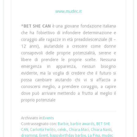
www.mudec.it
*
BET SHE CAN
è una giovane fondazione italiana
che ha l’obiettivo di infondere determinazione e
coraggio alle ragazze in età preadolescenziale (8 –
12 anni), aiutandole a crescere come donne
consapevoli delle proprie potenzialità, serene e
libere di prendere le proprie scelte. Nessuna
emergenza in apparenza, nessun bisogno
evidente, ma la voglia di credere che il futuro si
possa cambiare aiutando chi vi si affaccia a
conoscersi meglio, a prendere coraggio, a capire
dove può arrivare mettendo a frutto al meglio il
proprio potenziale
Archiviato in:
Events
Contrassegnato con:
Barbie
,
barbie awards
,
BET SHE
CAN
,
Carlotta Ferlito
,
celeb.
,
Chiara Maci
,
Chiara Nasti
,
dreaming
,
Event
,
happybirthday barbie
,
La Pina
,
mudec