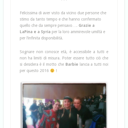
Felicissima di aver visto da vicino due persone che
stimo da tanto tempo e che hanno confermato
quello che da sempre pensavo….
Grazie a
LaPina e a Syria
per la loro ammirevole umiltà e
per l’infinita disponibilità.
Sognare non conosce età, è accessibile a tutti e
non ha limiti di misura. Poter essere tutto ciò che
si desidera è il motto che
Barbie
lancia a tutti noi
per questo 2016
!