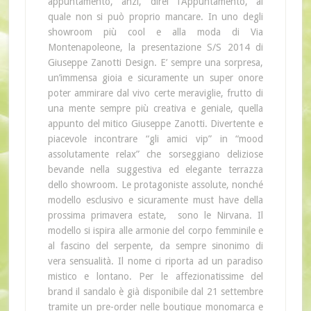
appuntamento, anzi, direi l’Appuntamento, al
quale non si può proprio mancare. In uno degli
showroom più cool e alla moda di Via
Montenapoleone, la presentazione S/S 2014 di
Giuseppe Zanotti Design. E’ sempre una sorpresa,
un’immensa gioia e sicuramente un super onore
poter ammirare dal vivo certe meraviglie, frutto di
una mente sempre più creativa e geniale, quella
appunto del mitico Giuseppe Zanotti. Divertente e
piacevole incontrare “gli amici vip” in “mood
assolutamente relax” che sorseggiano deliziose
bevande nella suggestiva ed elegante terrazza
dello showroom. Le protagoniste assolute, nonché
modello esclusivo e sicuramente must have della
prossima primavera estate, sono le Nirvana. Il
modello si ispira alle armonie del corpo femminile e
al fascino del serpente, da sempre sinonimo di
vera sensualità. Il nome ci riporta ad un paradiso
mistico e lontano. Per le affezionatissime del
brand il sandalo è già disponibile dal 21 settembre
tramite un pre-order nelle boutique monomarca e