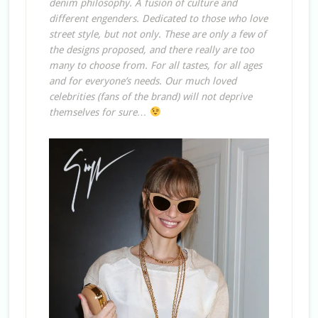
denim philosophy. A fusion of culture and
different engenders. Dedicated to those who love
street style, but not only. These are only a few of
the designs proposed, and there really are too
many to choose from. For all tastes, for all ages
and for everyone’s needs. Our much loved
celebrities (fans of the brand) will not deprive
themselves for sure…