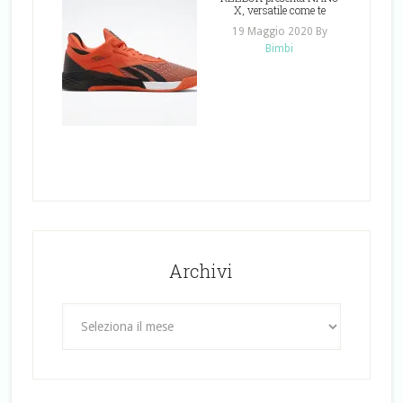
X, versatile come te
19 Maggio 2020
By
Bimbi
Archivi
Archivi