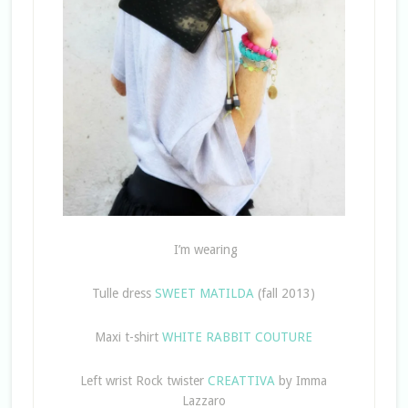
I’m wearing
Tulle dress
SWEET MATILDA
(fall 2013)
Maxi t-shirt
WHITE RABBIT COUTURE
Left wrist Rock twister
CREATTIVA
by Imma
Lazzaro