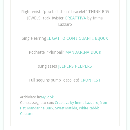
Right wrist: “pop ball chain” bracelet” THINK BIG
JEWELS, rock twister
CREATTIVA
by Imma
Lazzaro
Single earring
IL GATTO CON I GUANTI BIJOUX
Pochette
“Pluriball”
MANDARINA DUCK
sunglasses
JEEPERS PEEPERS
Full sequins pump décolleté
IRON FIST
Archiviato in:
MyLook
Contrassegnato con:
Creattiva by Imma Lazzaro
,
Iron
Fist
,
Mandarina Duck
,
Sweet Matilda
,
White Rabbit
Couture