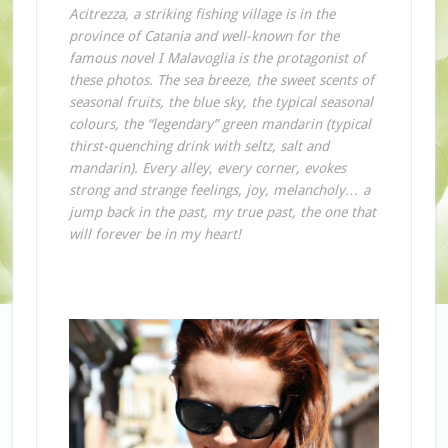
Acitrezza, a striking fishing village is in the
province of Catania and well-known for the
famous novel I Malavoglia is the protagonist of
these photos. The sea breeze, the sweet scents of
seasonal fruits, the blue sky, the typical seasonal
colours, the “legendary” green mandarin (typical
thirst-quenching drink with seltz, salt and
mandarin). Every alley, every corner, evokes
strong and strange feelings, joy, melancholy… a
jump back in the past, my true past, the one that
will forever be in my heart!