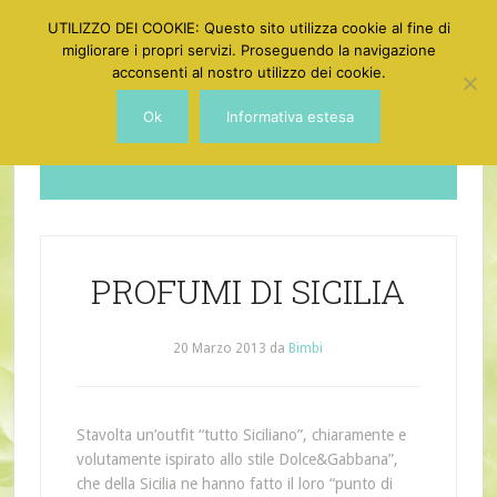
UTILIZZO DEI COOKIE: Questo sito utilizza cookie al fine di
migliorare i propri servizi. Proseguendo la navigazione
acconsenti al nostro utilizzo dei cookie.
Ok
Informativa estesa
Dotgirl
PROFUMI DI SICILIA
20 Marzo 2013
da
Bimbi
Stavolta un’outfit “tutto Siciliano”, chiaramente e
volutamente ispirato allo stile Dolce&Gabbana”,
che della Sicilia ne hanno fatto il loro “punto di