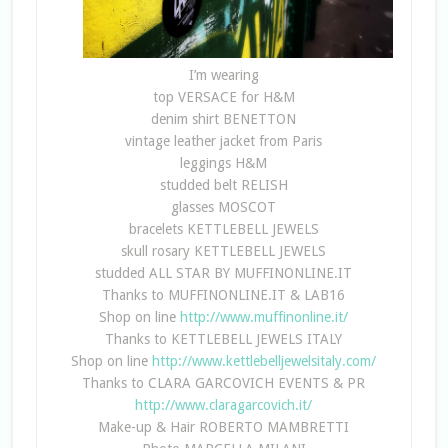
I’m wearing
top VERSACE for H&M
denim shirt BENETTON
vintage leather jacket from Paris
leggings H&M
studded belt RELISH
glasses MOSCOT
bracelets KETTLEBELL JEWELS
skull rosary KETTLEBELL JEWELS
studded ALL STAR BY MUFFINONLINE.IT
Thanks to MUFFINONLINE.IT & LAB16
Shop on line
http://www.muffinonline.it/
Thanks to KETTLEBELL JEWELS ITALY
Shop on line
http://www.kettlebelljewelsitaly.com/
Thanks to CLARA GARCOVICH EVENTS & PR
http://www.claragarcovich.it/
Make-up & Hair ROBERTO MAMBRETTI