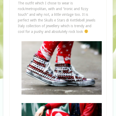
The outfit which I chose to wear is
rock/metropolitan, with and “ironic and fizzy
touch” and why not, a little vintage too. It is
perfect with the Skulls e Stars di Kettlebell Jewels
Italy collection of jewellery which is trendy and
cool for a pushy and absolutely rock look