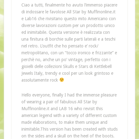
Ciao a tutti, finalmente ho avuto l’immenso piacere
di indossare le favolose All Star by Muffinonline.it
e Lab16 che rivisitano questo mito Americano con
diverse lavorazioni custom per un prodotto unico
ed inimitabile. Questa versione è realizzata con
una finitura di borchie sulle parti laterali e a teschi
nel retro. L’outfit che ho pensato e’ rock/
metropolitano, con un “tocco ironico e frizzante” e
perchè no, anche un po’ vintage, perfetto con i
gioielli delle collezioni Skulls e Stars di Kettlebell
Jewels Italy, trendy e cool per un look grintoso e
assolutamente rock
Hello everyone, finally I had the immense pleasure
of wearing a pair of fabulous All Star by
Muffinonline.it and LAB 16 who revisit this
american legend with a variety of different custom
made elaborations, to make them unique and
inimitable.This version has been created with studs
on the sides and a skull on the heel of the boots.