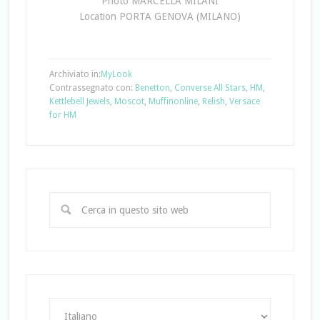
Photo MARCELLA MILANI
Location PORTA GENOVA (MILANO)
Archiviato in:
MyLook
Contrassegnato con:
Benetton
,
Converse All Stars
,
HM
,
Kettlebell Jewels
,
Moscot
,
Muffinonline
,
Relish
,
Versace
for HM