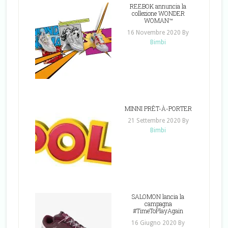
REEBOK annuncia la
collezione WONDER
WOMAN™
16 Novembre 2020
By
Bimbi
MINNI PRÊT-À-PORTER
21 Settembre 2020
By
Bimbi
SALOMON lancia la
campagna
#TimeToPlayAgain
16 Giugno 2020
By