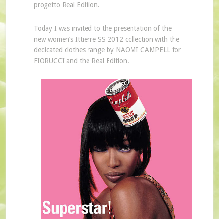
progetto Real Edition.
Today I was invited to the presentation of the
new women’s Ittierre SS 2012 collection with the
dedicated clothes range by NAOMI CAMPELL for
FIORUCCI and the Real Edition.