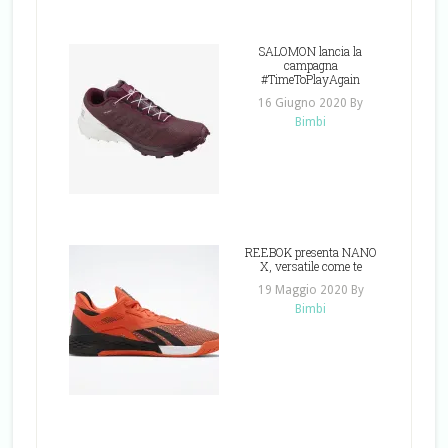
SALOMON lancia la
campagna
#TimeToPlayAgain
16 Giugno 2020
By
Bimbi
REEBOK presenta NANO
X, versatile come te
19 Maggio 2020
By
Bimbi