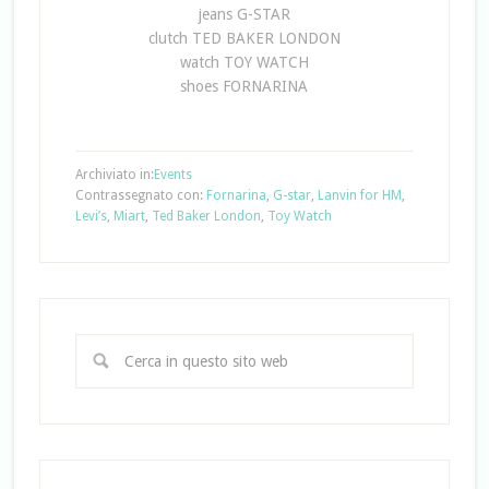
jeans G-STAR
clutch TED BAKER LONDON
watch TOY WATCH
shoes FORNARINA
Archiviato in:
Events
Contrassegnato con:
Fornarina
,
G-star
,
Lanvin for HM
,
Levi’s
,
Miart
,
Ted Baker London
,
Toy Watch