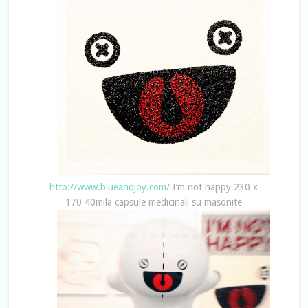
http://www.blueandjoy.com/
I’m not happy 230 x
170 40mila capsule medicinali su masonite