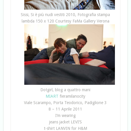
Sissi, Si è più nudi vestiti 2010, Fotografia stampa
lambda 150 x 120 Courtesy FaMa Gallery Verona
Dotgirl, blog a quattro mani
MIART
fieramilanocity
Viale Scarampo, Porta Teodorico, Padiglione 3
8 – 11 Aprile 2011
I’m wearing
jeans jacket LEVI’S
t-shirt LANVIN for H&M