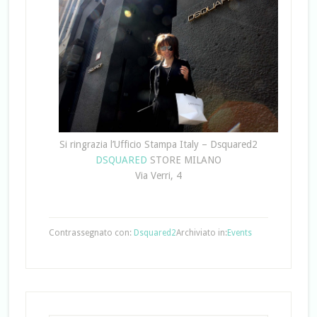
Si ringrazia l’Ufficio Stampa Italy – Dsquared2
DSQUARED
STORE MILANO
Via Verri, 4
Contrassegnato con:
Dsquared2
Archiviato in:
Events