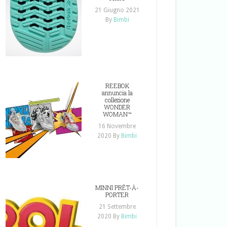
21 Giugno 2021
By
Bimbi
REEBOK
annuncia la
collezione
WONDER
WOMAN™
16 Novembre
2020
By
Bimbi
MINNI PRÊT-À-
PORTER
21 Settembre
2020
By
Bimbi