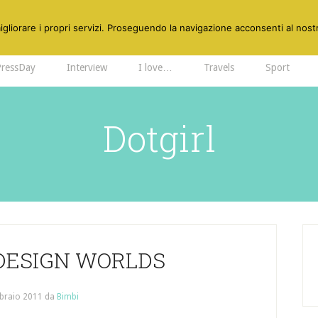
gliorare i propri servizi. Proseguendo la navigazione acconsenti al nostr
PressDay
Interview
I love…
Travels
Sport
Dotgirl
DESIGN WORLDS
braio 2011
da
Bimbi