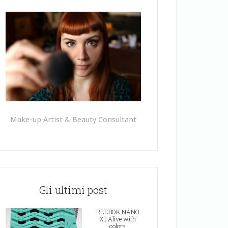
Make-up Artist & Beauty Consultant
Gli ultimi post
REEBOK NANO
X1 Alive with
colors