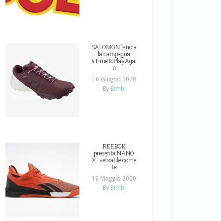
SALOMON lancia
la campagna
#TimeToPlayAgai
n
16 Giugno 2020
By
Bimbi
REEBOK
presenta NANO
X, versatile come
te
19 Maggio 2020
By
Bimbi