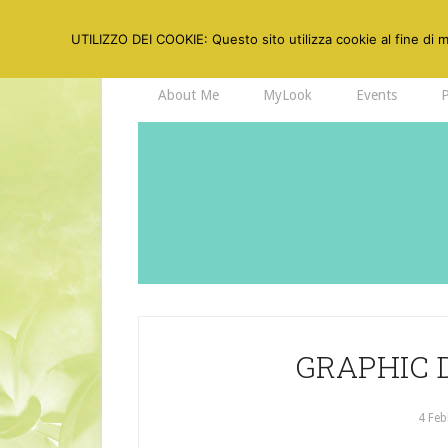
UTILIZZO DEI COOKIE: Questo sito utilizza cookie al fine di mi
About Me
MyLook
Events
GRAPHIC 
4 Feb