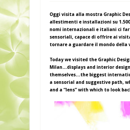
Oggi visita alla mostra Graphic De
allestimenti e installazioni su 1.50
nomi internazionali e italiani ci fa
sensoriali, capace di offrire ai visi
tornare a guardare il mondo della 
Today we visited the Graphic Desig
Milan…displays and interior design
themselves…the biggest internatio
a sensorial and suggestive path, wh
and a “lens” with which to look back