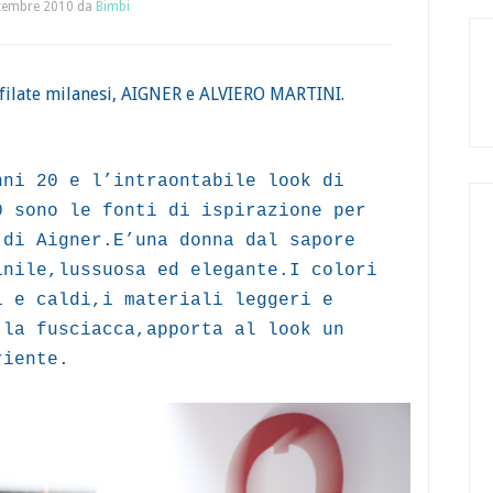
tembre 2010
da
Bimbi
sfilate milanesi, AIGNER e ALVIERO MARTINI.
nni 20 e l’intraontabile look di
0 sono le fonti di ispirazione per
 di Aigner.E’una donna dal sapore
inile,lussuosa ed elegante.I colori
i e caldi,i materiali leggeri e
 la fusciacca,apporta al look un
riente.