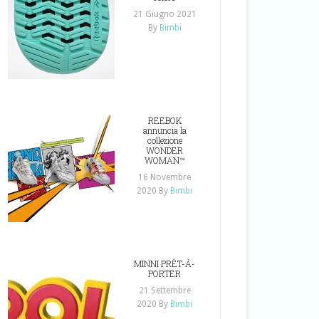
21 Giugno 2021
By
Bimbi
REEBOK
annuncia la
collezione
WONDER
WOMAN™
16 Novembre
2020
By
Bimbi
MINNI PRÊT-À-
PORTER
21 Settembre
2020
By
Bimbi