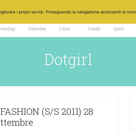
gliorare i propri servizi. Proseguendo la navigazione acconsenti al nostr
PressDay
Interview
I love…
Travels
Sport
Dotgirl
ASHION (S/S 2011) 28
ettembre