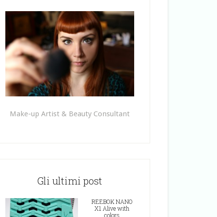
Make-up Artist & Beauty Consultant
Gli ultimi post
REEBOK NANO
X1 Alive with
colors