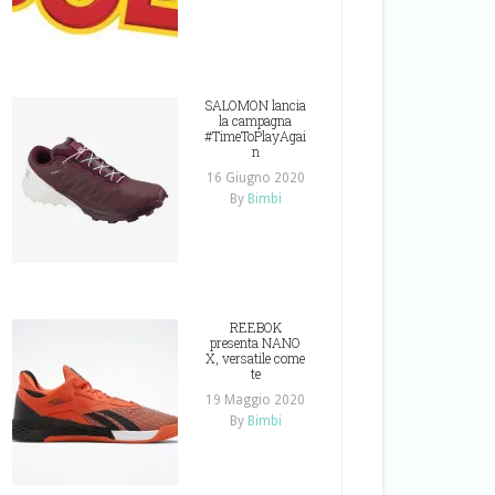
SALOMON lancia
la campagna
#TimeToPlayAgai
n
16 Giugno 2020
By
Bimbi
REEBOK
presenta NANO
X, versatile come
te
19 Maggio 2020
By
Bimbi