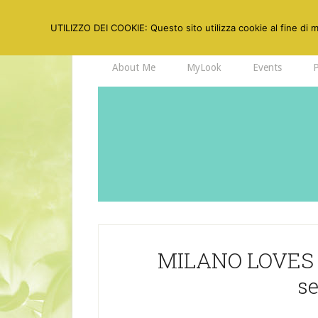
UTILIZZO DEI COOKIE: Questo sito utilizza cookie al fine di mi
About Me
MyLook
Events
MILANO LOVES F
s