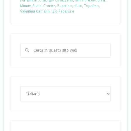
Perissinotto
,
Giorgio Cavazzano
,
Minni prêt-à-porter
,
Minnie
,
Panini Comics
,
Paperino
,
pluto
,
Topolino
,
Valentina Camerini
,
Zio Paperone