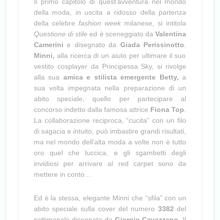
Il primo capitolo di quest’avventura nel mondo
della moda, in uscita a ridosso della partenza
della celebre
fashion week
milanese, si intitola
Questione di stile
ed è sceneggiato da
Valentina
Camerini
e disegnato da
Giada Perissinotto
.
Minni,
alla ricerca di un aiuto per ultimare il suo
vestito cosplayer da
Principessa
Sky, si rivolge
alla sua
amica e stilista emergente Betty,
a
sua volta impegnata nella preparazione di un
abito speciale, quello per partecipare al
concorso indetto dalla famosa attrice
Fiona
Top
.
La collaborazione reciproca, “cucita” con un filo
di sagacia e intuito, può imbastire grandi risultati,
ma nel mondo dell’alta moda a volte non è tutto
oro quel che luccica, e gli sgambetti degli
invidiosi per arrivare al red carpet sono da
mettere in conto…
Ed è la stessa, elegante Minni che “sfila” con un
abito speciale sulla cover del numero
3382
del
settimanale disegnata da
Giorgio Cavazzano
. Il