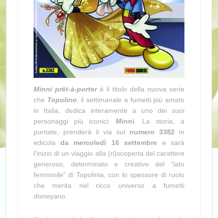
Minni prêt-à-porter
è il titolo della nuova serie
che
Topolino
, il settimanale a fumetti più amato
in Italia, dedica interamente a uno dei suoi
personaggi più iconici:
Minni
. La storia, a
puntate, prenderà il via sul
numero 3382
in
edicola
da mercoledì 16 settembre
e sarà
l’inizio di un viaggio alla (ri)scoperta del carattere
generoso, determinato e creativo del “lato
femminile” di Topolinia, con lo spessore di ruolo
che merita nel ricco universo a fumetti
disneyano.