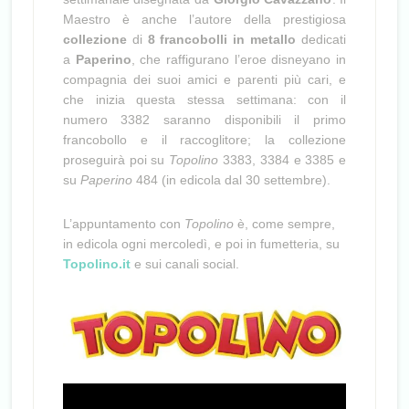
Maestro è anche l’autore della prestigiosa
collezione
di
8 francobolli in metallo
dedicati
a
Paperino
, che raffigurano l’eroe disneyano in
compagnia dei suoi amici e parenti più cari, e
che inizia questa stessa settimana: con il
numero 3382 saranno disponibili il primo
francobollo e il raccoglitore; la collezione
proseguirà poi su
Topolino
3383, 3384 e 3385 e
su
Paperino
484 (in edicola dal 30 settembre).
L’appuntamento con
Topolino
è, come sempre,
in edicola ogni mercoledì, e poi in fumetteria, su
Topolino.it
e sui canali social.