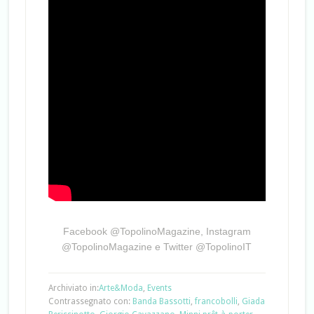
Facebook @TopolinoMagazine, Instagram
@TopolinoMagazine e Twitter @TopolinoIT
Archiviato in:
Arte&Moda
,
Events
Contrassegnato con:
Banda Bassotti
,
francobolli
,
Giada