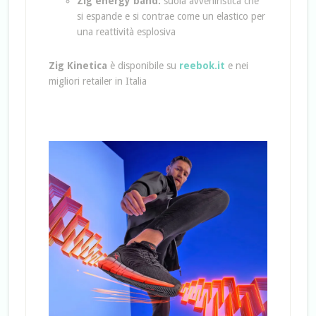
Zig energy band:
suola avveniristica che
si espande e si contrae come un elastico per
una reattività esplosiva
Zig Kinetica
è disponibile su
reebok.it
e nei
migliori retailer in Italia