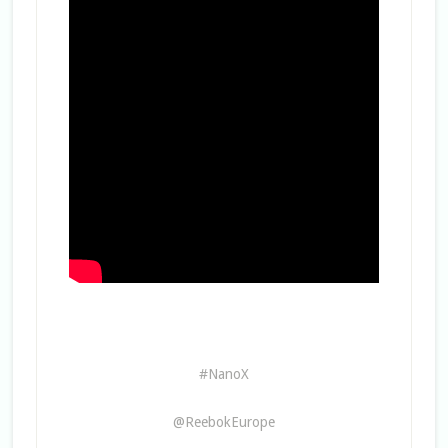
#NanoX
@ReebokEurope