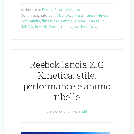
Archiviato in:
Events
,
Sport
,
Wellness
Contrassegnato con:
#NanoX
,
circuiti
,
fitness
,
Fitness
Community
,
fitness per bambini
,
Home Fitness Hub
,
NANO X
,
Reebok
,
Sport
,
training
,
workout
,
Yoga
Reebok lancia ZIG
Kinetica: stile,
performance e animo
ribelle
23 Marzo 2020
da
Bimbi