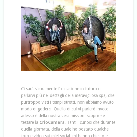
Ci sarà sicuramente l’ occasione in futuro di
parlarvi più nei dettagli della meravigliosa spa, che
purtroppo visti i tempi stretti, non abbiamo avuto
modo di goderci. Quello di cui vi parlerò invece
adesso è della nostra vera mission: scoprire e
testare la
CrioCamera
. Tanti i curiosi che durante
quella giornata, della quale ho postato qualche
foto e video sui miei social, mi hanno chiesto e