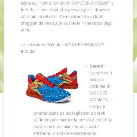
ispira agli iconici fumetti di WONDER WOMAN”” e
include alcune silhouette pensate per il fitness e
altre più streetwear che mostrano i vari look
sfoggiati da WONDER WOMAN™ nel corso degli
anni.
La collezione Reebok x WONDER WOMAN™
include:
NanoX
:
rappresenta
l’iconico
costume di
WONDER
WOMA™, la
scarpa è
caratterizzata da dettagli rossi e dorati
sull’intersuola mentre la tomaia è arricchita
da stelline blu e bianche sulla parte
anteriore. I lacci delle scarpe sono