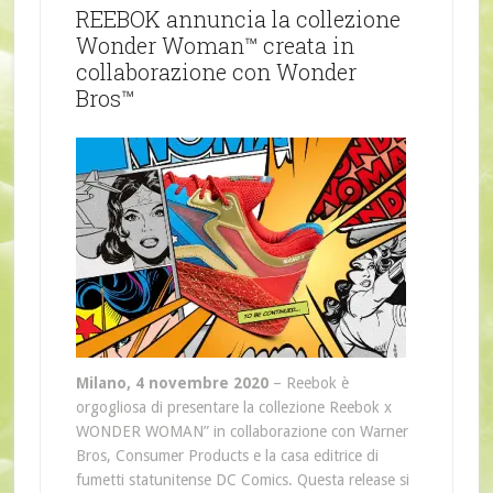
REEBOK annuncia la collezione
Wonder Woman™ creata in
collaborazione con Wonder
Bros™
Milano, 4 novembre 2020
– Reebok è
orgogliosa di presentare la collezione Reebok x
WONDER WOMAN” in collaborazione con Warner
Bros, Consumer Products e la casa editrice di
fumetti statunitense DC Comics. Questa release si