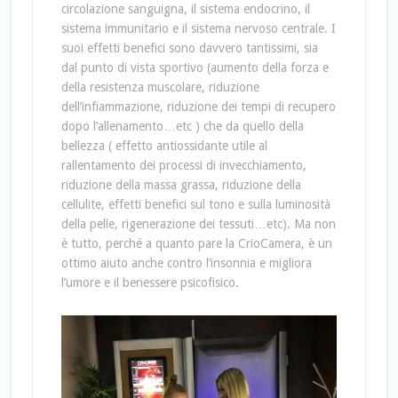
circolazione sanguigna, il sistema endocrino, il
sistema immunitario e il sistema nervoso centrale. I
suoi effetti benefici sono davvero tantissimi, sia
dal punto di vista sportivo (aumento della forza e
della resistenza muscolare, riduzione
dell’infiammazione, riduzione dei tempi di recupero
dopo l’allenamento…etc ) che da quello della
bellezza ( effetto antiossidante utile al
rallentamento dei processi di invecchiamento,
riduzione della massa grassa, riduzione della
cellulite, effetti benefici sul tono e sulla luminosità
della pelle, rigenerazione dei tessuti…etc). Ma non
è tutto, perché a quanto pare la CrioCamera, è un
ottimo aiuto anche contro l’insonnia e migliora
l’umore e il benessere psicofisico.