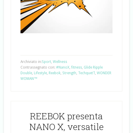
Archiviato in:
Sport
,
Wellness
Contrassegnato con:
#NanoX
,
fitness
,
Glide Ripple
Double
,
Lifestyle
,
Reebok
,
Strength
,
TechquetT
,
WONDER
WOMAN™
REEBOK presenta
NANO X, versatile