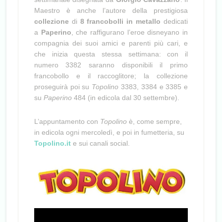
Maestro è anche l’autore della prestigiosa
collezione
di
8 francobolli in metallo
dedicati
a
Paperino
, che raffigurano l’eroe disneyano in
compagnia dei suoi amici e parenti più cari, e
che inizia questa stessa settimana: con il
numero 3382 saranno disponibili il primo
francobollo e il raccoglitore; la collezione
proseguirà poi su
Topolino
3383, 3384 e 3385 e
su
Paperino
484 (in edicola dal 30 settembre).
L’appuntamento con
Topolino
è, come sempre,
in edicola ogni mercoledì, e poi in fumetteria, su
Topolino.it
e sui canali social.