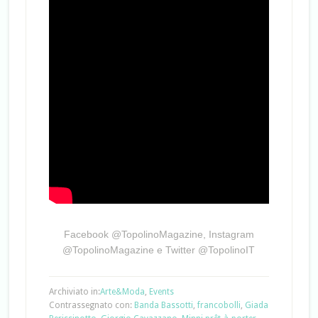
Facebook @TopolinoMagazine, Instagram
@TopolinoMagazine e Twitter @TopolinoIT
Archiviato in:
Arte&Moda
,
Events
Contrassegnato con:
Banda Bassotti
,
francobolli
,
Giada