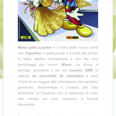
Minni prêt-à-porter
è il titolo della nuova serie
che
Topolino
, il settimanale a fumetti più amato
in Italia, dedica interamente a uno dei suoi
personaggi più iconici:
Minni
. La storia, a
puntate, prenderà il via sul
numero 3382
in
edicola
da mercoledì 16 settembre
e sarà
l’inizio di un viaggio alla (ri)scoperta del carattere
generoso, determinato e creativo del “lato
femminile” di Topolinia, con lo spessore di ruolo
che merita nel ricco universo a fumetti
disneyano.