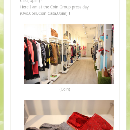
Casa,Upim) !
Here I am at the Coin Group press day
(Ovs,Coin,Coin Casa,Upim) !
(Coin)