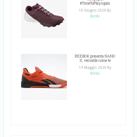
#TimeToPlayAgain
16 Giugno 2020
By
Bimbi
REEBOK presenta NANO
X, versatile come te
19 Maggio 2020
By
Bimbi