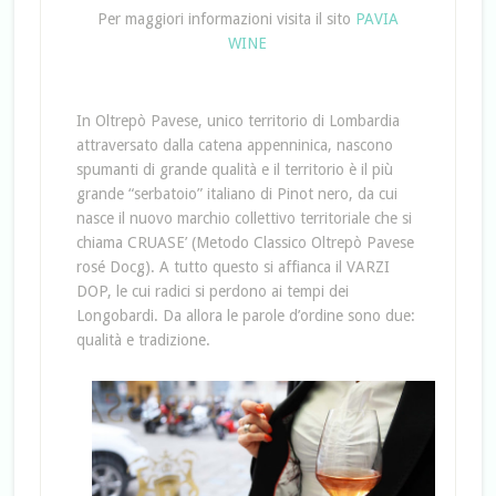
Per maggiori informazioni visita il sito
PAVIA
WINE
In Oltrepò Pavese, unico territorio di Lombardia
attraversato dalla catena appenninica, nascono
spumanti di grande qualità e il territorio è il più
grande “serbatoio” italiano di Pinot nero, da cui
nasce il nuovo marchio collettivo territoriale che si
chiama CRUASE’ (Metodo Classico Oltrepò Pavese
rosé Docg). A tutto questo si affianca il VARZI
DOP, le cui radici si perdono ai tempi dei
Longobardi. Da allora le parole d’ordine sono due:
qualità e tradizione.