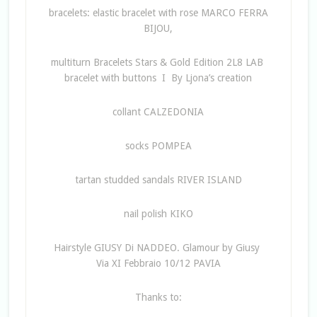
bracelets: elastic bracelet with rose MARCO FERRA
BIJOU,
multiturn Bracelets Stars & Gold Edition 2L8 LAB
bracelet with buttons I By Ljona’s creation
collant CALZEDONIA
socks POMPEA
tartan studded sandals RIVER ISLAND
nail polish KIKO
Hairstyle GIUSY Di NADDEO. Glamour by Giusy
Via XI Febbraio 10/12 PAVIA
Thanks to: