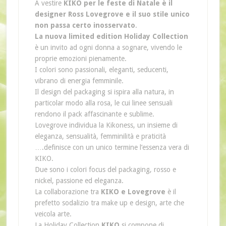
A vestire
KIKO per le feste di Natale è il
designer Ross Lovegrove e il suo stile unico
non passa certo inosservato
.
La nuova limited edition Holiday Collection
è un invito ad ogni donna a sognare, vivendo le
proprie emozioni pienamente.
I colori sono passionali, eleganti, seducenti,
vibrano di energia femminile.
Il design del packaging si ispira alla natura, in
particolar modo alla rosa, le cui linee sensuali
rendono il pack affascinante e sublime.
Lovegrove individua la Kikoness, un insieme di
eleganza, sensualità, femminilità e praticità
….definisce con un unico termine l’essenza vera di
KIKO.
Due sono i colori focus del packaging, rosso e
nickel, passione ed eleganza.
La collaborazione tra
KIKO e Lovegrove
è il
prefetto sodalizio tra make up e design, arte che
veicola arte.
La Holiday Collection
KIKO
si compone di