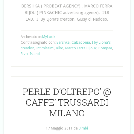
BERSHKA ( PROBEAT AGENCY) , MARCO FERRA
BIJOU ( PINK&CHIC advertising agency), 2L8
LAB, I By Ljona’s creation, Giusy di Naddeo.
Archiviato in:
MyLook
Contrassegnato con:
Bershka
,
Calzedonia
,
I by Liona's
creation
,
Intimissimi
,
Kiko
,
Marco Ferra Bijoux
,
Pompea
,
River Island
PERLE D’OLTREPO’ @
CAFFE’ TRUSSARDI
MILANO
17 Maggio 2011
da
Bimbi