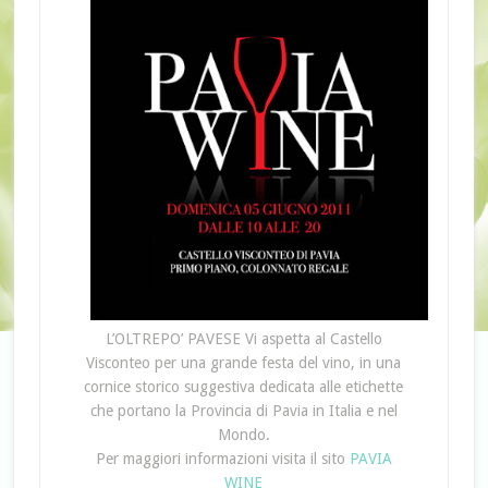
L’OLTREPO’ PAVESE Vi aspetta al Castello
Visconteo per una grande festa del vino, in una
cornice storico suggestiva dedicata alle etichette
che portano la Provincia di Pavia in Italia e nel
Mondo.
Per maggiori informazioni visita il sito
PAVIA
WINE