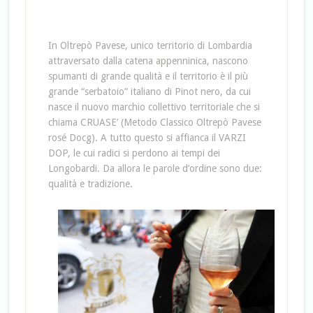
In Oltrepò Pavese, unico territorio di Lombardia
attraversato dalla catena appenninica, nascono
spumanti di grande qualità e il territorio è il più
grande “serbatoio” italiano di Pinot nero, da cui
nasce il nuovo marchio collettivo territoriale che si
chiama CRUASE’ (Metodo Classico Oltrepò Pavese
rosé Docg). A tutto questo si affianca il VARZI
DOP, le cui radici si perdono ai tempi dei
Longobardi. Da allora le parole d’ordine sono due:
qualità e tradizione.