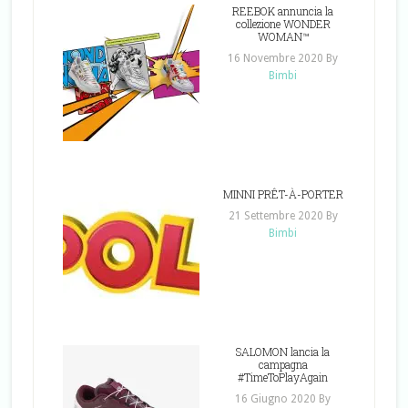
REEBOK annuncia la
collezione WONDER
WOMAN™
16 Novembre 2020
By
Bimbi
MINNI PRÊT-À-PORTER
21 Settembre 2020
By
Bimbi
SALOMON lancia la
campagna
#TimeToPlayAgain
16 Giugno 2020
By