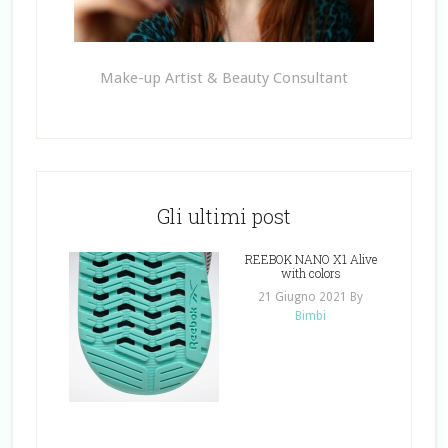
Make-up Artist & Beauty Consultant
Gli ultimi post
REEBOK NANO X1 Alive
with colors
21 Giugno 2021
By
Bimbi