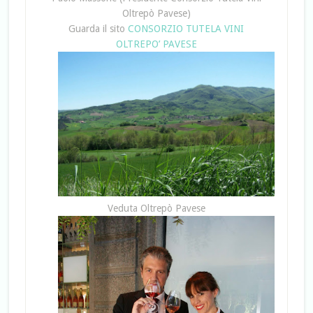
Oltrepò Pavese)
Guarda il sito
CONSORZIO TUTELA VINI
OLTREPO’ PAVESE
Veduta Oltrepò Pavese