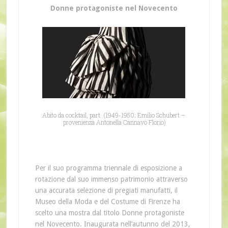
Donne protagoniste nel Novecento
Abito da cocktail, part. (1949-1950; Emilio Schubert –
provenienza Antonella Cannavò Florio)
Per il suo programma triennale di esposizione a
rotazione dal suo immenso patrimonio attraverso
una accurata selezione di pregiati manufatti, il
Museo della Moda e del Costume di Firenze ha
scelto una mostra dal titolo Donne protagoniste
nel Novecento. Inaugurata nell’autunno del 2013,