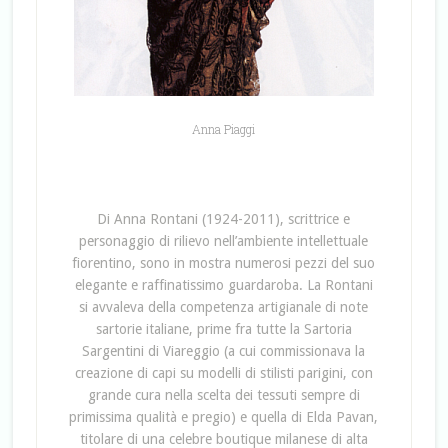
Anna Piaggi
Di Anna Rontani (1924-2011), scrittrice e
personaggio di rilievo nell’ambiente intellettuale
fiorentino, sono in mostra numerosi pezzi del suo
elegante e raffinatissimo guardaroba. La Rontani
si avvaleva della competenza artigianale di note
sartorie italiane, prime fra tutte la Sartoria
Sargentini di Viareggio (a cui commissionava la
creazione di capi su modelli di stilisti parigini, con
grande cura nella scelta dei tessuti sempre di
primissima qualità e pregio) e quella di Elda Pavan,
titolare di una celebre boutique milanese di alta