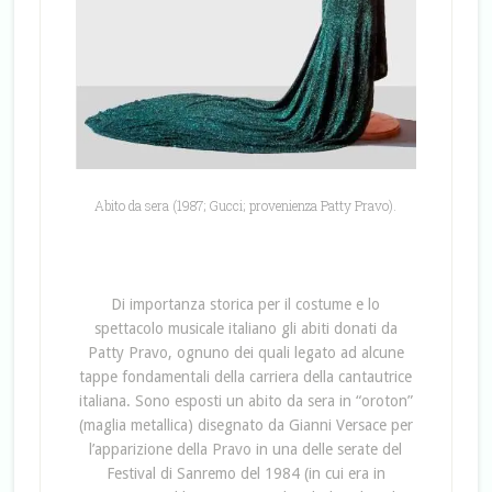
Abito da sera (1987; Gucci; provenienza Patty Pravo).
Di importanza storica per il costume e lo
spettacolo musicale italiano gli abiti donati da
Patty Pravo, ognuno dei quali legato ad alcune
tappe fondamentali della carriera della cantautrice
italiana. Sono esposti un abito da sera in “oroton”
(maglia metallica) disegnato da Gianni Versace per
l’apparizione della Pravo in una delle serate del
Festival di Sanremo del 1984 (in cui era in