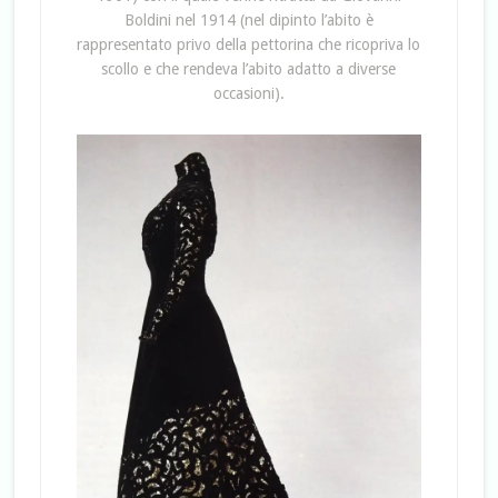
Boldini nel 1914 (nel dipinto l’abito è
rappresentato privo della pettorina che ricopriva lo
scollo e che rendeva l’abito adatto a diverse
occasioni).