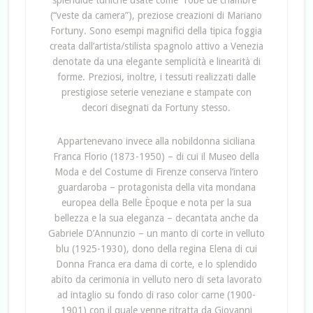
(“veste da camera”), preziose creazioni di Mariano
Fortuny. Sono esempi magnifici della tipica foggia
creata dall’artista/stilista spagnolo attivo a Venezia
denotate da una elegante semplicità e linearità di
forme. Preziosi, inoltre, i tessuti realizzati dalle
prestigiose seterie veneziane e stampate con
decori disegnati da Fortuny stesso.
Appartenevano invece alla nobildonna siciliana
Franca Florio (1873-1950) – di cui il Museo della
Moda e del Costume di Firenze conserva l’intero
guardaroba – protagonista della vita mondana
europea della Belle Èpoque e nota per la sua
bellezza e la sua eleganza – decantata anche da
Gabriele D’Annunzio – un manto di corte in velluto
blu (1925-1930), dono della regina Elena di cui
Donna Franca era dama di corte, e lo splendido
abito da cerimonia in velluto nero di seta lavorato
ad intaglio su fondo di raso color carne (1900-
1901) con il quale venne ritratta da Giovanni