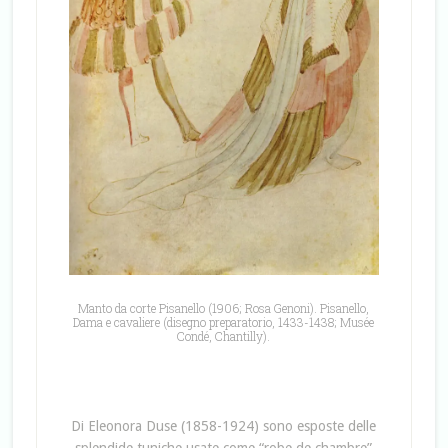
Manto da corte Pisanello (1906; Rosa Genoni). Pisanello,
Dama e cavaliere (disegno preparatorio, 1433-1438; Musée
Condé, Chantilly).
Di Eleonora Duse (1858-1924) sono esposte delle
splendide tuniche usate come “robe de chambre”