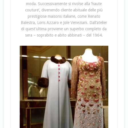
moda. Successivamente si rivolse alla ‘haute
couture’, divenendo cliente abituale delle più
prestigiose maisons italiane, come Renato
Balestra, Loris Azzaro e Jole Veneziani. Dall’atelier
di quest’ultima proviene un superbo completo da
sera – soprabito e abito abbinati – del 1964.