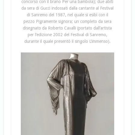
concorso con il brano Per una bambola); due abiti
da sera di Gucci indossati dalla cantante al Festival
di Sanremo del 1987, nel quale si esibì con il
pezzo Pigramente signora; un completo da sera
disegnato da Roberto Cavalli (portato dall’artista
per l’edizione 2002 del Festival di Sanremo,
durante il quale presentò il singolo L’immenso).