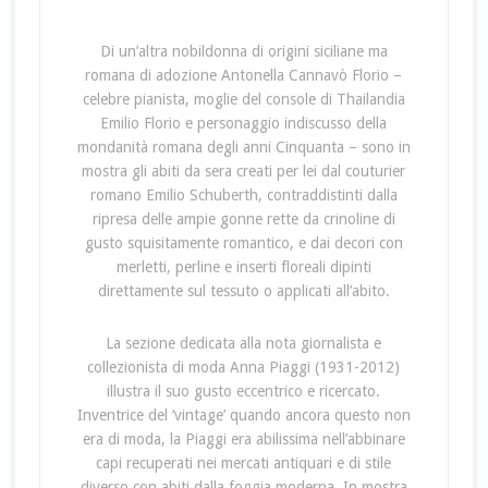
Di un’altra nobildonna di origini siciliane ma
romana di adozione Antonella Cannavò Florio –
celebre pianista, moglie del console di Thailandia
Emilio Florio e personaggio indiscusso della
mondanità romana degli anni Cinquanta – sono in
mostra gli abiti da sera creati per lei dal couturier
romano Emilio Schuberth, contraddistinti dalla
ripresa delle ampie gonne rette da crinoline di
gusto squisitamente romantico, e dai decori con
merletti, perline e inserti floreali dipinti
direttamente sul tessuto o applicati all’abito.
La sezione dedicata alla nota giornalista e
collezionista di moda Anna Piaggi (1931-2012)
illustra il suo gusto eccentrico e ricercato.
Inventrice del ‘vintage’ quando ancora questo non
era di moda, la Piaggi era abilissima nell’abbinare
capi recuperati nei mercati antiquari e di stile
diverso con abiti dalla foggia moderna. In mostra