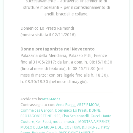
successivamente – attraverso l’inserimento di
strutture modellanti – per il confezionamento di
anelli, bracciali e collane.
Domenico Lo Presti Raimondi
(mostra visitata il 02/11/2016)
Donne protagoniste nel Novecento
Palazzina della Meridiana, Palazzo Pitti, Firenze
fino al 31/05/2017; da lun. a dom. h. 08:15/16:30
(fino al mese di febbraio), h. 08:15/17:30 (nel
mese di marzo; con ora legale fino alle h. 18:30),
h. 08:30/18:30 (nel mese di maggio).
Archiviato in:
Arte&Moda
Contrassegnato con:
Anna Piaggi
,
ARTE E MODA
,
Comme des Garçon
,
Domenico Lo Presti
,
DONNE
PROTAGONISTE NEL 900
,
Elsa Schiaparelli
,
Gucci
,
Haute
Couture
,
Ken Scott
,
moda
,
mostra
,
MOSTRA A FIRENZE
,
MUSEO DELLA MODA E DEL COSTUME DI FIRENZE
,
Patty