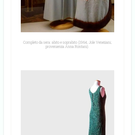
Completo da sera: abito e soprabito (1964; Jole Veneziani;
provenienza Anna Rontani).