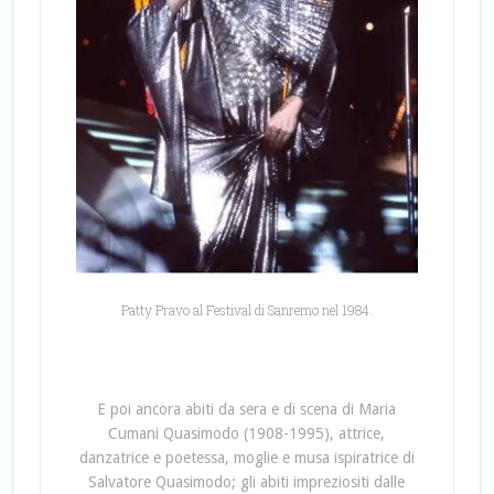
Patty Pravo al Festival di Sanremo nel 1984.
E poi ancora abiti da sera e di scena di Maria
Cumani Quasimodo (1908-1995), attrice,
danzatrice e poetessa, moglie e musa ispiratrice di
Salvatore Quasimodo; gli abiti impreziositi dalle