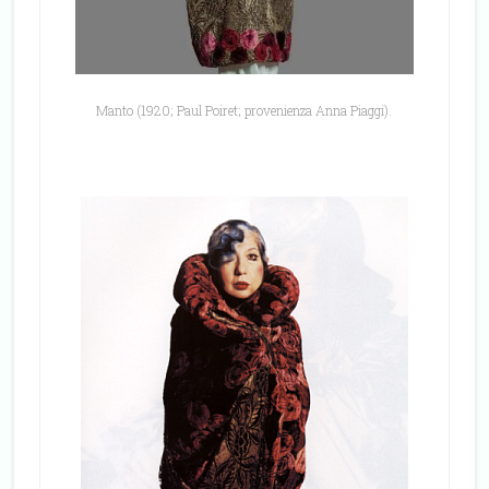
Manto (1920; Paul Poiret; provenienza Anna Piaggi).