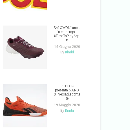
SALOMON lancia
la campagna
#TimeToPlayAgai
n
16 Giugno 2020
By
Bimbi
REEBOK
presenta NANO
X, versatile come
te
19 Maggio 2020
By
Bimbi