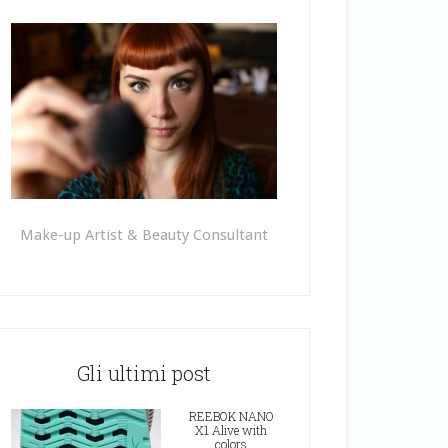
Make-up Artist & Beauty Consultant
Gli ultimi post
REEBOK NANO
X1 Alive with
colors