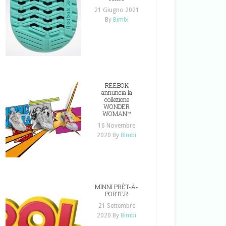
21 Giugno 2021
By
Bimbi
REEBOK
annuncia la
collezione
WONDER
WOMAN™
16 Novembre
2020
By
Bimbi
MINNI PRÊT-À-
PORTER
21 Settembre
2020
By
Bimbi