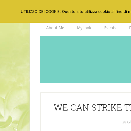
UTILIZZO DEI COOKIE: Questo sito utilizza cookie al fine di mi
About Me
MyLook
Events
WE CAN STRIKE T
28 G