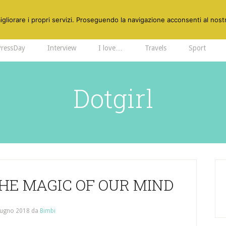
gliorare i propri servizi. Proseguendo la navigazione acconsenti al nostr
PressDay
Interview
I love…
Travels
Sport
Dotgirl
HE MAGIC OF OUR MIND
iugno 2018
da
Bimbi