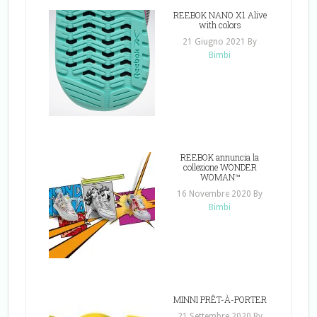
REEBOK NANO X1 Alive
with colors
21 Giugno 2021
By
Bimbi
REEBOK annuncia la
collezione WONDER
WOMAN™
16 Novembre 2020
By
Bimbi
MINNI PRÊT-À-PORTER
21 Settembre 2020
By