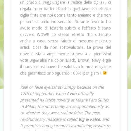
(in grado di raggiungere la radice delle ciglia) , ci
regala in un batter d’occhio quel favoloso effetto
ciglia finte che noi donne tanto amiamo e che non
passerà di certo inosservato! Durante l’evento ho
avuto modo di testarlo subito e l’effetto è stato
davvero WOW!! Lo stesso effetto l’ho ottenuto
anche a casa, senza l’aiuto di nessuna make-up
artist. Cosa da non sottovalutare! La prova del
nove è stata ampiamente superata a pienissimi
voti! Big&False nei colori Black, Brown, Navy è già
il nuovo must have che valorizza le nostre ciglie e
che garantisce uno sguardo 100% iper glam !
Real or false eyelashes? Simpy because on the
17th of September when
Avon
officially
presented its latest novelty at Magna Pars Suites
in Milan, the uncertainly arose spontaneously as
to whether they were real or false. The new
revolutionary mascara is called
Big & False
, and
it promises and guarantees astonishing results to