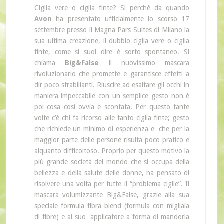
Ciglia vere o ciglia finte? Si perchè da quando
Avon
ha presentato ufficialmente lo scorso 17
settembre presso il Magna Pars Suites di Milano la
sua ultima creazione, il dubbio ciglia vere o ciglia
finte, come si suol dire è sorto spontaneo. Si
chiama
Big&False
il nuovissimo mascara
rivoluzionario che promette e garantisce effetti a
dir poco strabilianti. Riuscire ad esaltare gli occhi in
maniera impeccabile con un semplice gesto non è
poi cosa così ovvia e scontata. Per questo tante
volte c’è chi fa ricorso alle tanto ciglia finte; gesto
che richiede un minimo di esperienza e che per la
maggior parte delle persone risulta poco pratico e
alquanto difficoltoso. Proprio per questo motivo la
più grande società del mondo che si occupa della
bellezza e della salute delle donne, ha pensato di
risolvere una volta per tutte il “problema ciglie”. Il
mascara volumizzante Big&False, grazie alla sua
speciale formula fibra blend (formula con migliaia
di fibre) e al suo applicatore a forma di mandorla