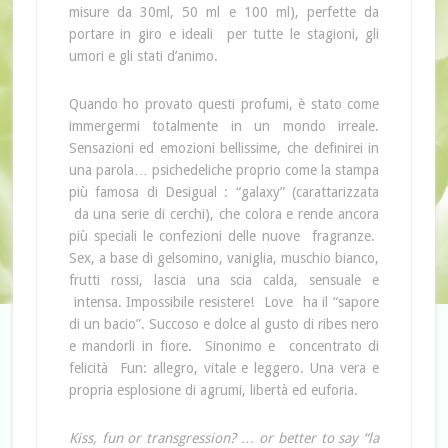
misure da 30ml, 50 ml e 100 ml), perfette da
portare in giro e ideali per tutte le stagioni, gli
umori e gli stati d’animo.
Quando ho provato questi profumi, è stato come
immergermi totalmente in un mondo irreale.
Sensazioni ed emozioni bellissime, che definirei in
una parola… psichedeliche proprio come la stampa
più famosa di Desigual : “galaxy” (carattarizzata
da una serie di cerchi), che colora e rende ancora
più speciali le confezioni delle nuove fragranze.
Sex, a base di gelsomino, vaniglia, muschio bianco,
frutti rossi, lascia una scia calda, sensuale e
intensa. Impossibile resistere! Love ha il “sapore
di un bacio”. Succoso e dolce al gusto di ribes nero
e mandorli in fiore. Sinonimo e concentrato di
felicità Fun: allegro, vitale e leggero. Una vera e
propria esplosione di agrumi, libertà ed euforia.
Kiss, fun or transgression? … or better to say “la