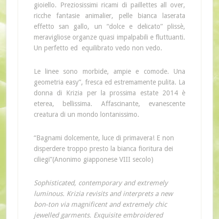
gioiello. Preziosissimi ricami di paillettes all over,
ricche fantasie animalier, pelle bianca laserata
effetto san gallo, un “dolce e delicato” plissè,
meravigliose organze quasi impalpabili e fluttuanti.
Un perfetto ed equilibrato vedo non vedo.
Le linee sono morbide, ampie e comode. Una
geometria easy”, fresca ed estremamente pulita. La
donna di Krizia per la prossima estate 2014 è
eterea, bellissima. Affascinante, evanescente
creatura di un mondo lontanissimo.
“Bagnami dolcemente, luce di primavera! E non
disperdere troppo presto la bianca fioritura dei
ciliegi”(Anonimo giapponese VIII secolo)
Sophisticated, contemporary and extremely
luminous. Krizia revisits and interprets a new
bon-ton via magnificent and extremely chic
jewelled garments. Exquisite embroidered