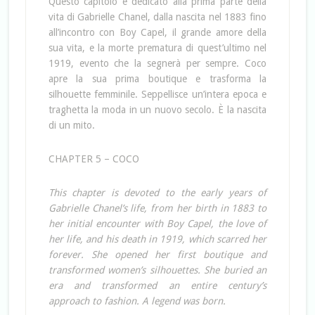
Questo capitolo è dedicato alla prima parte della
vita di Gabrielle Chanel, dalla nascita nel 1883 fino
all’incontro con Boy Capel, il grande amore della
sua vita, e la morte prematura di quest’ultimo nel
1919, evento che la segnerà per sempre. Coco
apre la sua prima boutique e trasforma la
silhouette femminile. Seppellisce un’intera epoca e
traghetta la moda in un nuovo secolo. È la nascita
di un mito.
CHAPTER 5 – COCO
This chapter is devoted to the early years of
Gabrielle Chanel’s life, from her birth in 1883 to
her initial encounter with Boy Capel, the love of
her life, and his death in 1919, which scarred her
forever. She opened her first boutique and
transformed women’s silhouettes. She buried an
era and transformed an entire century’s
approach to fashion. A legend was born.