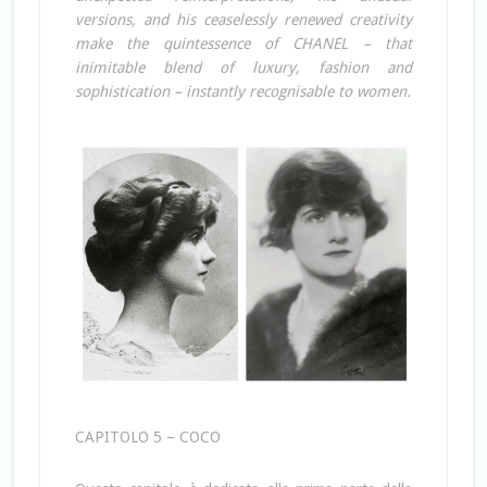
versions, and his ceaselessly renewed creativity
make the quintessence of CHANEL – that
inimitable blend of luxury, fashion and
sophistication – instantly recognisable to women.
CAPITOLO 5 – COCO