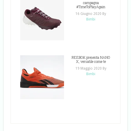
campagna
#TimeToPlayAgain
16 Giugno 2020
By
Bimbi
REEBOK presenta NANO
X, versatile come te
19 Maggio 2020
By
Bimbi