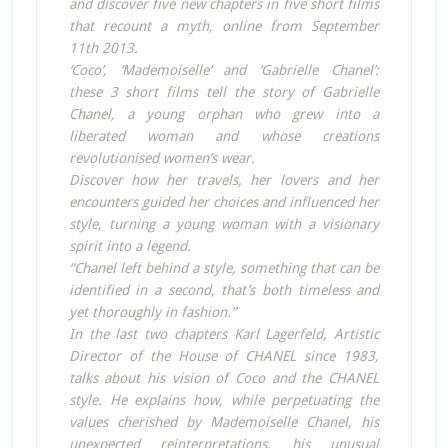
and discover five new chapters in five short films
that recount a myth, online from September
11th 2013.
‘Coco’, ‘Mademoiselle’ and ‘Gabrielle Chanel’:
these 3 short films tell the story of Gabrielle
Chanel, a young orphan who grew into a
liberated woman and whose creations
revolutionised women’s wear.
Discover how her travels, her lovers and her
encounters guided her choices and influenced her
style, turning a young woman with a visionary
spirit into a legend.
“Chanel left behind a style, something that can be
identified in a second, that’s both timeless and
yet thoroughly in fashion.”
In the last two chapters Karl Lagerfeld, Artistic
Director of the House of CHANEL since 1983,
talks about his vision of Coco and the CHANEL
style. He explains how, while perpetuating the
values cherished by Mademoiselle Chanel, his
unexpected reinterpretations, his unusual