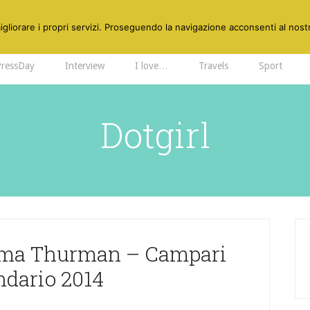
gliorare i propri servizi. Proseguendo la navigazione acconsenti al nostr
PressDay
Interview
I love…
Travels
Sport
Dotgirl
 Uma Thurman – Campari
ndario 2014