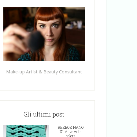
Make-up Artist & Beauty Consultant
Gli ultimi post
REEBOK NANO
X1 Alive with
colors