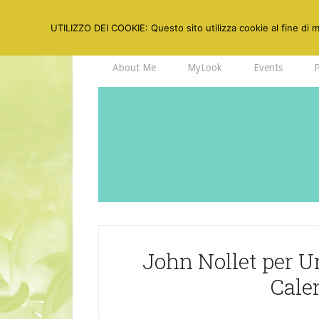
UTILIZZO DEI COOKIE: Questo sito utilizza cookie al fine di mi
About Me
MyLook
Events
John Nollet per
Cale