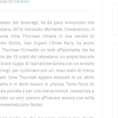
gosto 2013
da
Bimbi
 leader del beverage, ha da poco annunciato che
dario 2014. Intitolato Worlwide Celebrations, il
ssima Uma Thurman ritratta in una varietà di
John Nollet, Hair Expert L’Oréal Paris, ha avuto
Uma Thurman firmando un look affascinante che ha
uno dei 13 scatti del calendario: un ampio boccolo
un dolce tuppo di ispirazione Geisha con un kimono
 ciliegi, per culminare con un maxi cesto di trecce
scatti Uma Thurman appare sensuale in un abito
llo e in abito bianco in piscina. “Sono felice di
esta portata e per una marca iconica conosciuta a
tato un vero piacere affiancare ancora una volta
ommentato John Nollet.