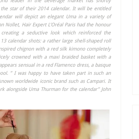
world leader in the beverage market has shortly
 star of their 2014 calendar. It will be entitled
endar will depict an elegant Uma in a variety of
ohn Nollet, Hair Expert L’Oréal Paris had the honour
 creating a seductive look which reinforced the
 13 calendar shots: a rather large shell-shaped roll
nspired chignon with a red silk kimono completely
icely crowned with a maxi braided basket with a
ppears sensual in a red Flamenco dress, a basque
ool. ” I was happy to have taken part in such an
-known worldwide iconic brand such as Campari. It
ork alongside Uma Thurman for the calendar” John