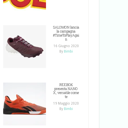
SALOMON lancia
la campagna
#TimeToPlayAgai
n
16 Giugno 2020
By
Bimbi
REEBOK
presenta NANO
X, versatile come
te
19 Maggio 2020
By
Bimbi