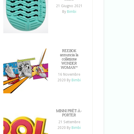
21 Giugno 2021
By
Bimbi
REEBOK
annuncia la
collezione
WONDER
WOMAN™
16 Novembre
2020
By
Bimbi
MINNI PRÊT-À-
PORTER
21 Settembre
2020
By
Bimbi