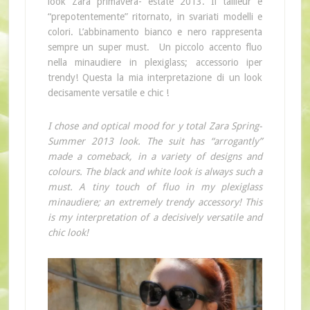
look Zara primavera- estate 2013. Il tailleur è
“prepotentemente” ritornato, in svariati modelli e
colori. L’abbinamento bianco e nero rappresenta
sempre un super must. Un piccolo accento fluo
nella minaudiere in plexiglass; accessorio iper
trendy! Questa la mia interpretazione di un look
decisamente versatile e chic !
I chose and optical mood for y total Zara Spring-
Summer 2013 look. The suit has “arrogantly”
made a comeback, in a variety of designs and
colours. The black and white look is always such a
must. A tiny touch of fluo in my plexiglass
minaudiere; an extremely trendy accessory! This
is my interpretation of a decisively versatile and
chic look!