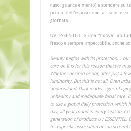
naso, guance e mento) e stendere su tut
prima dell’esposizione al sole e se
giornata.
UV ESSENTIEL è una “nuova” abitudi
fresco e sempre impeccabile, anche a
Beauty begins with its protection… ou
care of. It is for this reason that we m
Whether desired or not, after just a fe
luminosity. But this is not all. Even urb
undervalued. Dark marks, signs of aging
unhealthy and inadequate facial care. It 
to use a global daily protection, which
day, all year round in every season. Ch
generation of products UV ESSENTIEL. D
to a specific association of sun screen)