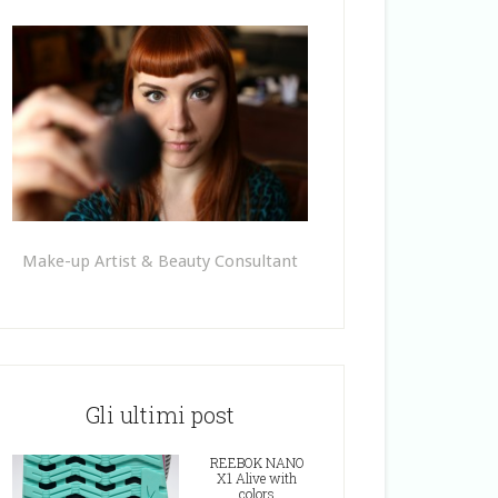
Make-up Artist & Beauty Consultant
Gli ultimi post
REEBOK NANO
X1 Alive with
colors