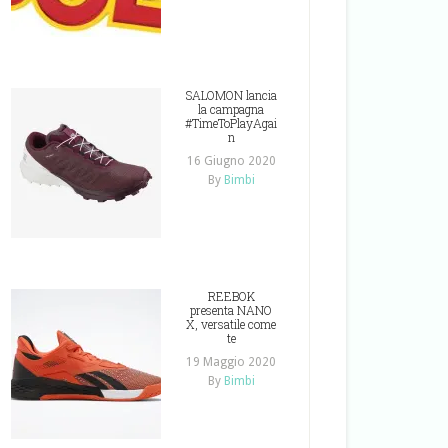
SALOMON lancia
la campagna
#TimeToPlayAgai
n
16 Giugno 2020
By
Bimbi
REEBOK
presenta NANO
X, versatile come
te
19 Maggio 2020
By
Bimbi