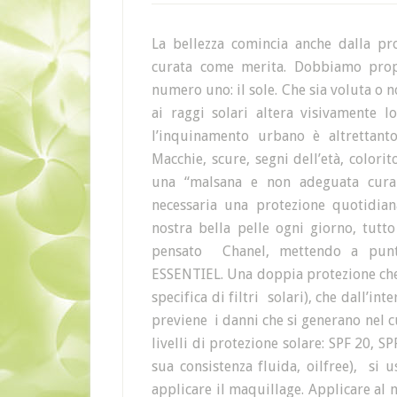
La bellezza comincia anche dalla pr
curata come merita. Dobbiamo prop
numero uno: il sole. Che sia voluta o 
ai raggi solari altera visivamente 
l’inquinamento urbano è altrettant
Macchie, scure, segni dell’età, colori
una “malsana e non adeguata cura 
necessaria una protezione quotidian
nostra bella pelle ogni giorno, tutto
pensato Chanel, mettendo a punt
ESSENTIEL. Una doppia protezione che a
specifica di filtri solari), che dall’i
previene i danni che si generano nel 
livelli di protezione solare: SPF 20, SP
sua consistenza fluida, oilfree), si 
applicare il maquillage. Applicare al m