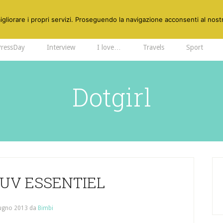
gliorare i propri servizi. Proseguendo la navigazione acconsenti al nostr
PressDay
Interview
I love…
Travels
Sport
Dotgirl
UV ESSENTIEL
ugno 2013
da
Bimbi