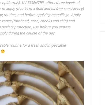
 epidermis). UV ESSENTIEL offers three levels of
to apply (thanks to a fluid and oil free consistency)
ing routine, and before applying maquillage. Apply
r zones (forehead, nose, cheeks and chin) and
 a perfect protection, use before you expose
apply during the course of the day.
sable routine for a fresh and impeccable
s