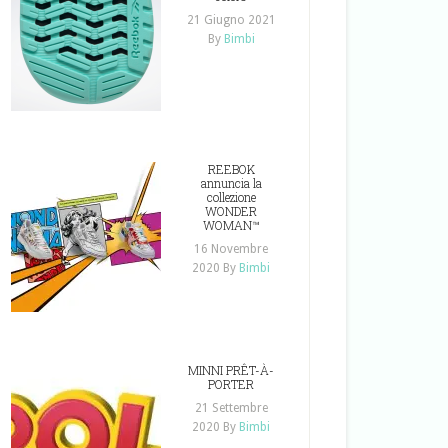
21 Giugno 2021
By
Bimbi
REEBOK
annuncia la
collezione
WONDER
WOMAN™
16 Novembre
2020
By
Bimbi
MINNI PRÊT-À-
PORTER
21 Settembre
2020
By
Bimbi