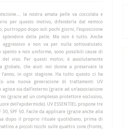
otezione… la nostra amata pelle va coccolata e
rio per questo motivo, difenderla dal nemico
no, purtroppo dopo soli pochi giorni, l’esposizione
lo splendore della pelle. Ma non è tutto. Anche
o aggressivo e non va per nulla sottovalutato.
to spento e non uniforme, sono possibili cause di
del viso. Per questi motivi, è assolutamente
a globale, che aiuti noi donne a preservare la
 l’anno, in ogni stagione. Ha tutto questo ci ha
o una nuova generazione di trattamenti UV
gisce sia dall’esterno (grazie ad un’associazione
nterno (grazie ad un complesso protettore esclusivo,
cuore dell’epidermide). UV ESSENTIEL propone tre
F 30, SPF 50. Facile da applicare (grazie anche alla
usa dopo il proprio rituale quotidiano, prima di
attino a piccoli tocchi sulle quattro zone (fronte,