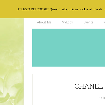
UTILIZZO DEI COOKIE: Questo sito utilizza cookie al fine di mi
About Me
MyLook
Events
CHANEL 
9 Gi