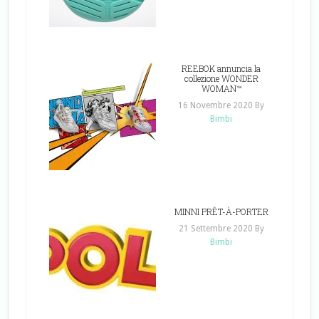
REEBOK annuncia la
collezione WONDER
WOMAN™
16 Novembre 2020
By
Bimbi
MINNI PRÊT-À-PORTER
21 Settembre 2020
By
Bimbi