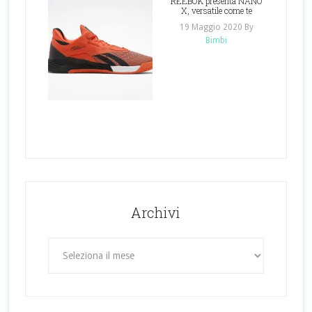
REEBOK presenta NANO
X, versatile come te
19 Maggio 2020
By
Bimbi
Archivi
Archivi