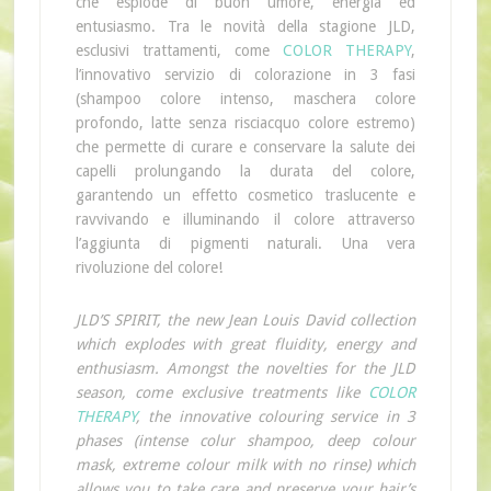
che esplode di buon umore, energia ed
entusiasmo.
Tra le novità della stagione JLD,
esclusivi trattamenti, come
COLOR THERAPY
,
l’innovativo servizio di colorazione in 3 fasi
(shampoo colore intenso, maschera colore
profondo, latte senza risciacquo colore estremo)
che permette di curare e conservare la salute dei
capelli prolungando la durata del colore,
garantendo un effetto cosmetico traslucente e
ravvivando e illuminando il colore attraverso
l’aggiunta di pigmenti naturali. Una vera
rivoluzione del colore!
JLD’S SPIRIT, the new Jean Louis David collection
which explodes with great fluidity, energy and
enthusiasm. Amongst the novelties for the JLD
season, come exclusive treatments like
COLOR
THERAPY
, the innovative colouring service in 3
phases (intense colur shampoo, deep colour
mask, extreme colour milk with no rinse) which
allows you to take care and preserve your hair’s