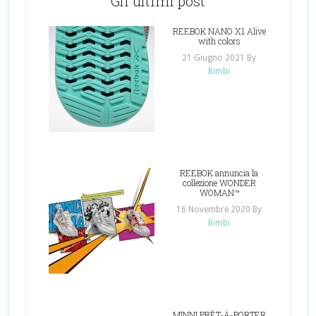
Gli ultimi post
REEBOK NANO X1 Alive
with colors
21 Giugno 2021
By
Bimbi
REEBOK annuncia la
collezione WONDER
WOMAN™
16 Novembre 2020
By
Bimbi
MINNI PRÊT-À-PORTER