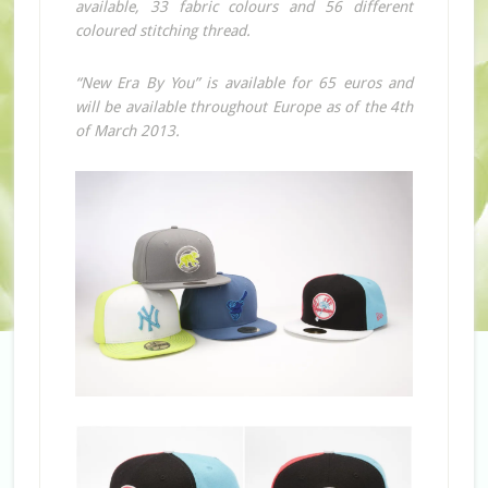
available, 33 fabric colours and 56 different
coloured stitching thread.
“New Era By You” is available for 65 euros and
will be available throughout Europe as of the 4th
of March 2013.