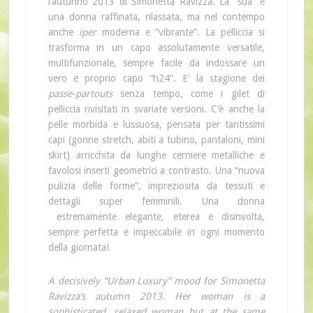
l’autunno 2013 di Simonetta Ravizza. La “sua” è
una donna raffinata, rilassata, ma nel contempo
anche
iper
moderna e “vibrante”. La pelliccia si
trasforma in un capo assolutamente versatile,
multifunzionale, sempre facile da indossare un
vero e proprio capo “h24”. E’ la stagione dei
passe-partouts
senza tempo, come i gilet di
pelliccia rivisitati in svariate versioni. C’è anche la
pelle morbida e lussuosa, pensata per tantissimi
capi (gonne stretch, abiti a tubino, pantaloni, mini
skirt) arricchita da lunghe cerniere metalliche e
favolosi inserti geometrici a contrasto. Una “nuova
pulizia delle forme”, impreziosita da tessuti e
dettagli super femminili. Una donna
estremamente elegante, eterea e disinvolta,
sempre perfetta e impeccabile in ogni momento
della giornata!
A decisively “Urban Luxury” mood for Simonetta
Ravizza’s autumn 2013. Her woman is a
sophisticated, relaxed woman but at the same