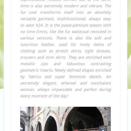
time is also extremely modern and vibrant. The
fur coat transforms itself into an absoltely
versatile garment, multifunctional, always easy
to wear h24. It is the passe-partouts season with
no time limits, like the fur waistcoat revisited in
various versions. There is also the soft and
luxurious leather, used for many items of
clothing such as stretch skirts, tight dresses,
trousers and mini skirts. They are enriched with
metallic zips and fabuolous contrasting
geometric inserts. Newly defined shapes enriched
by fabrics and super feminine details. An
extremely elegant, ethereal and nonchalant
woman, always impeccable and perfect during
every moment of the day!