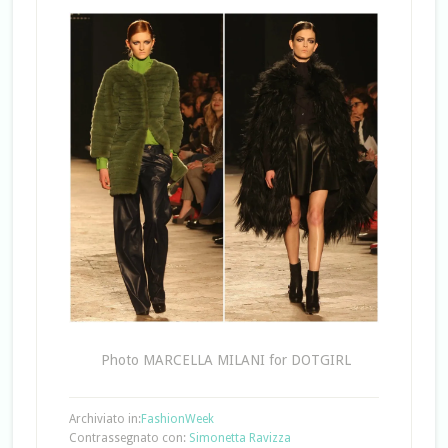
Photo MARCELLA MILANI for DOTGIRL
Archiviato in:
FashionWeek
Contrassegnato con:
Simonetta Ravizza