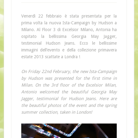
Venerdì 22 febbraio è stata presentata per la
prima volta la nuova Ista-Campaign by Hudson a
Milano. Al Floor 3 di Excelsior Milano, Antonia ha
ospitato la bellissima Georgia May Jagger,
testimonial Hudson Jeans. Ecco le bellissime
immagini dell’evento e della collezione primavera
estate 2013 scattate a Londra !
On Friday 22nd February, the new Ista-Campaign
by Hudson was presented for the first time in
Milan. On the 3rd floor of the Excelsior Milan,
Antonio welcomed the beautiful Georgia May
Jagger, testimonial for Hudson Jeans. Here are
the beautiful photos of the event and the spring
summer collection, taken in London!