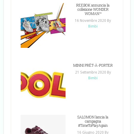
REEBOK annuncia la
collezione WONDER
WOMAN™
16 Novembre 2020
By
Bimbi
MINNI PRÊT-À-PORTER
21 Settembre 2020
By
Bimbi
SALOMON lancia la
campagna
#TimeToPlayAgain
16 Giugno 2020
By