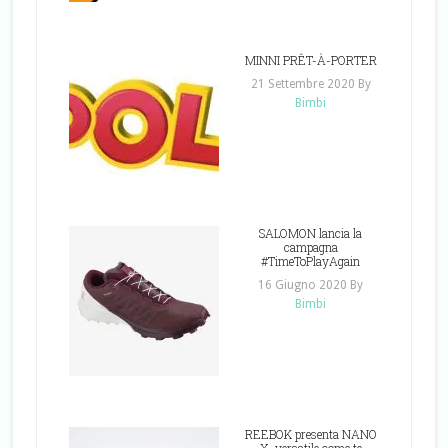
MINNI PRÊT-À-PORTER
21 Settembre 2020
By
Bimbi
SALOMON lancia la
campagna
#TimeToPlayAgain
16 Giugno 2020
By
Bimbi
REEBOK presenta NANO
X, versatile come te