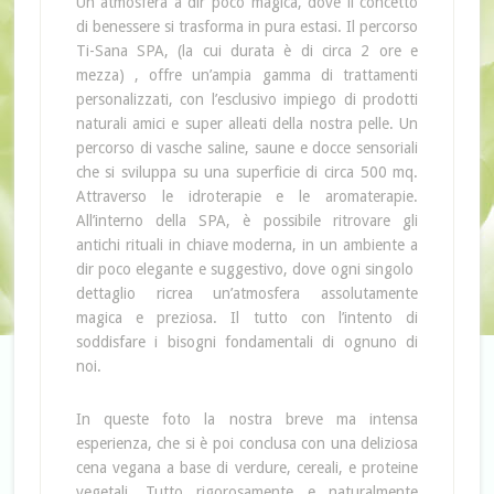
Un atmosfera a dir poco magica, dove il concetto
di benessere si trasforma in pura estasi. Il percorso
Ti-Sana SPA, (la cui durata è di circa 2 ore e
mezza) , offre un’ampia gamma di trattamenti
personalizzati, con l’esclusivo impiego di prodotti
naturali amici e super alleati della nostra pelle. Un
percorso di vasche saline, saune e docce sensoriali
che si sviluppa su una superficie di circa 500 mq.
Attraverso le idroterapie e le aromaterapie.
All’interno della SPA, è possibile ritrovare gli
antichi rituali in chiave moderna, in un ambiente a
dir poco elegante e suggestivo, dove ogni singolo
dettaglio ricrea un’atmosfera assolutamente
magica e preziosa. Il tutto con l’intento di
soddisfare i bisogni fondamentali di ognuno di
noi.
In queste foto la nostra breve ma intensa
esperienza, che si è poi conclusa con una deliziosa
cena vegana a base di verdure, cereali, e proteine
vegetali. Tutto rigorosamente e naturalmente