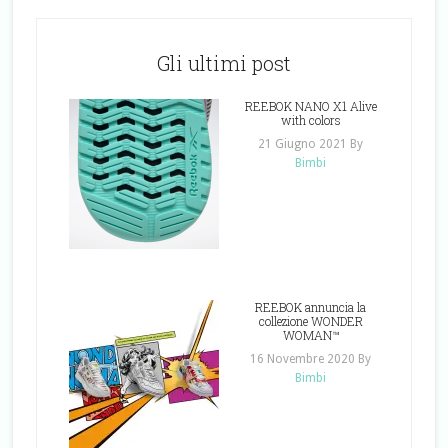
Gli ultimi post
REEBOK NANO X1 Alive
with colors
21 Giugno 2021
By
Bimbi
REEBOK annuncia la
collezione WONDER
WOMAN™
16 Novembre 2020
By
Bimbi