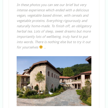
In these photos you can see our brief but very
intense experience which ended with a delicious
vegan, vegetable based dinner, with cereals and
vegetable proteins. Everything rigourously and
naturally home-made. To finish off, an obligatory
herbal tea. Lots of sleep, sweet dreams but more
importantly lots of wellbeing, truly hard to put
into words. There is nothing else but to try it out
for yourselves
..