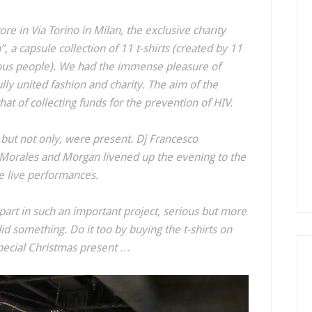
ore in Via Torino in Milan, the exclusive charity
, a capsule collection of 11 t-shirts (created by 11
ous people). We had the immense pleasure of
ully united fashion and charity. The aim of the
that of collecting funds for the prevention of HIV.
but not only, were present. Dj Francesco
d Morales and Morgan livened up the evening to the
e live performances.
part in such an important project, serious but more
did something. Do it too by buying the t-shirts on
a special Christmas present …