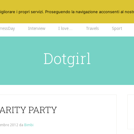
gliorare i propri servizi. Proseguendo la navigazione acconsenti al nostr
PressDay
Interview
I love…
Travels
Sport
Dotgirl
ARITY PARTY
embre 2012
da
Bimbi