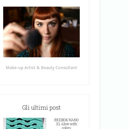
Make-up Artist & Beauty Consultant
Gli ultimi post
REEBOK NANO
X1 Alive with
colors