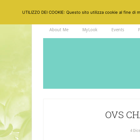
UTILIZZO DEI COOKIE: Questo sito utilizza cookie al fine di mi
About Me
MyLook
Events
OVS CH
4 Dic