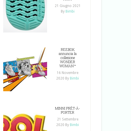
21 Giugno 2021
By
Bimbi
REEBOK
annuncia la
collezione
WONDER
WOMAN™
16 Novembre
2020
By
Bimbi
MINNI PRÊT-À-
PORTER
21 Settembre
2020
By
Bimbi