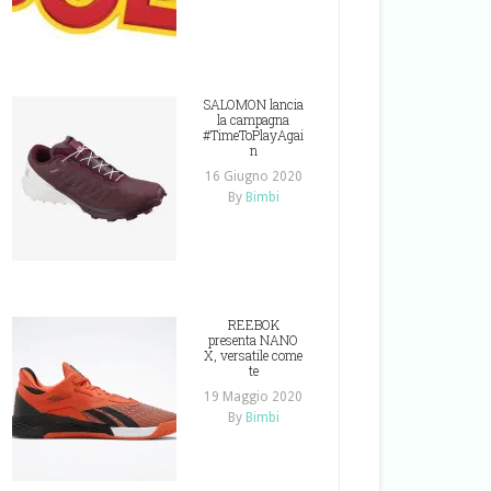
SALOMON lancia
la campagna
#TimeToPlayAgai
n
16 Giugno 2020
By
Bimbi
REEBOK
presenta NANO
X, versatile come
te
19 Maggio 2020
By
Bimbi