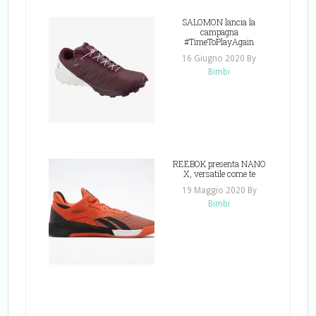
SALOMON lancia la
campagna
#TimeToPlayAgain
16 Giugno 2020
By
Bimbi
REEBOK presenta NANO
X, versatile come te
19 Maggio 2020
By
Bimbi